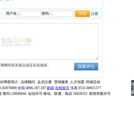
适应良好
09-07
270元
05-04
用户名：
密码：
注册
新闻网同意其观点或证实其描述。