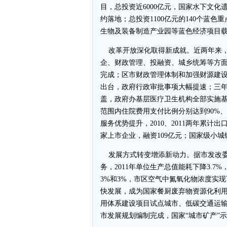
目，总投资近6000亿元，国家水下文
约落地；总投资1100亿元的140个蓝
生物及装备制造产业园等蓝色经济项目
改革开放深化取得新成就。近两年来，
企、财政管理、投融资、城乡统筹等方
完成；区市财政管理体制和加强财源建
出台，政府行政审批事项大幅提速；三
盖，政府办基层医疗卫生机构全部实施
范围内住院费用支付比例分别达到90%、
服务优势提升，2010、2011两年累计
家上市企业，融资109亿元；国家级小
发展方式转变增添新动力。据市发改委
务，2011年单位生产总值能耗下降3.
3%和3%，市区空气中氮氧化物浓度实现
快发展，成为国家餐厨废弃物资源化利
用体系建设项目试点城市、低碳交通运
市发展规划编制完成，国家“城市矿产”