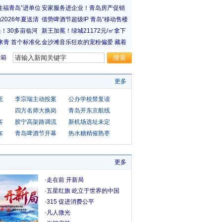
宝箱
更多
死
李宗瑞主动投案
公办学校禁复读
向
四方名师大换岗
青岛开东京航线
客
胶宁高架路调流
新机场选址未定
东
青岛啤酒节开幕
热水糖精催熟枣