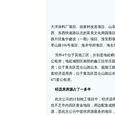
大洋涂料厂项目、徐家村改造项目、山东
西、东西快速路以北的富美文化商园项目
路片区集中建设（一期）项目、淮安郡项
枣山路166号项目、海岸华府项目、海右
另外4个位于其他三区，分别是地处崂山
公租房；地处城阳区南部的鑫江拉菲庄园
房；位于黄岛区昆仑山路以东、嘉陵江路
套经济适用房；位于黄岛区昆仑山路以东
475套公租房。
经适房房源占了一多半
此次公示的计划竣工项目中，经济适用
也不乏市内四区黄金地段，周边配套成熟
源，是此次公示中提供房源最多的项目