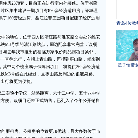
用住房2378套，目前正在进行室内外装修。位于兴隆
片区集中建设一期项目有870套经济适用房；绿城理
供了160套经适房。鑫江拉菲庄园项目配建了经济适用
中的地铁，位于四方区清江路与淮安路交会处的淮安
地铁M3号线的清江路站点，周边配套非常完善，该项
项目与去年我市推出的福临万家限价商品房项目紧邻，
路一直往北行，右拐上青山路，再拐到枣山路，就来到
盘，其中两个楼座属于保障房项目，将提供262套经济适
铁M3号线在此经过，且枣山路及周边的银液泉路、
，出行将更为便捷。
二实验小学仅一站路距离，六十二中学、五十八中学
较方便。该项目还未正式销售，已列入了今年公开销售
的廉租房、公租房的位置更加优越，且大多数位于市