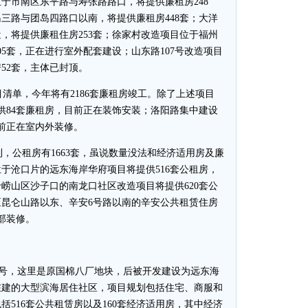
于市南区东平路与寿张路路口，将提供廉租房248
三路与团岛四路口以南，将提供廉租房448套；大洋
，将提供廉租住房253套；徐家村改造项目位于福州
5套，正在进行室外配套建设；山东路107号改造项目
52套，主体已封顶。
清单，今年将有2186套廉租房竣工。除了上述项目
提供84套廉租房，目前正在装饰安装；洛阳路集中建设
目前正在室内外装修。
公租房有1663套，虽说数量没法和经济适用房及廉
于沧口片的远东海岸华府项目将提供516套公租房，
崂山区沙子口的南龙口社区改造项目将提供620套公
昆仑山路以东、辛安6号路以南的辛安公共租赁住房
部装修。
号，这里是原国棉八厂地块，后被开发建设为远东海
在建的大型滨海居住社区，项目规划包括住宅、商服和
516套公共租赁房以及160套经济适用房，其中经济