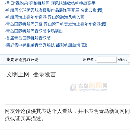
·
昔日"裸跑弟"亮相帆船周 顶风踏浪欲扬帆挑战高手
·
帆船周全球优秀航海摄影作品展隆重开展 名家云集(图)
·
帆船周海上嘉年华巡游 浮山湾碧海风帆入画
·
青岛国际帆船周开幕 浮山湾千帆竞发海上嘉年华巡游(图)
·
青岛国际帆船周音乐节专场演出
·
首届青岛国际帆船音乐节
·
四岁雪中裸跑弟青岛秀船技 能驾帆船航海(图)
·
我要评论
提取评论...
用户名：
密码：
网友评论仅供其表达个人看法，并不表明青岛新闻网同
点或证实其描述。