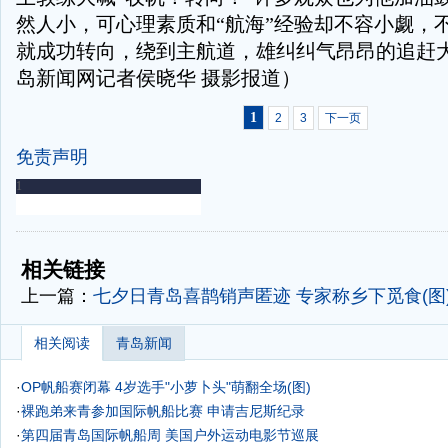
然人小，可心理素质和“航海”经验却不容小觑，
就成功转向，绕到主航道，雄纠纠气昂昂的追赶
岛新闻网记者侯晓华 摄影报道）
1
2
3
下一页
免责声明
-
-
相关链接
上一篇：
七夕日青岛喜鹊销声匿迹 专家称乡下觅食(图
相关阅读
青岛新闻
·
OP帆船赛闭幕 4岁选手"小萝卜头"萌翻全场(图)
·
裸跑弟来青参加国际帆船比赛 申请吉尼斯纪录
·
第四届青岛国际帆船周 美国户外运动电影节巡展