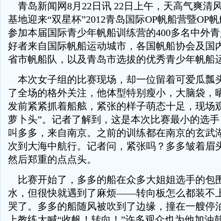
青岛新闻网8月22日讯 22日上午，天高气爽清
基地迎来“双星杯”2012青岛国际OP帆船营暨OP
参加本届国际青少年帆船训练营的400多名中外
好者来自国际帆船运动城市，各国帆船协会及国
省市帆船队，以及青岛市选拔的优秀青少年帆船
本次女子组的比赛现场，却一位留着可爱瓜瓢
了全场的格外关注，他体型特别瘦小，大脑袋，
发前紧紧抓着船舷，紧张的样子萌态十足，现场观
萝卜头”。记者了解到，这是本次比赛最小的选手
叫多多，来自南京。之前的训练都在南京的玄武
次到大海中航行。记者问，紧张吗？多多皱着眉
然后郑重的点点头。
比赛开始了，多多的船在众多大姐姐选手的包
水，但很快就遇到了麻烦——转向板怎么都装不
哭了。多多的船随风被吹到了边缘，撞在一艘停
上教练大喊“收帆！转向！”许多观众也为他加油