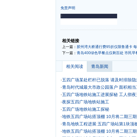
免责声明
-
-
相关链接
上一篇：
胶州湾大桥通行费95折仅限鲁通卡 每
下一篇：
青岛400绿色早餐点仅剩百处 市民
相关阅读
青岛新闻
·
五四广场某处栏杆已脱落 请及时排除隐
·
青岛时代城最大市政公园落户 面积相当
·
五四广场地铁站施工进展探秘 工人彻夜无
·
夜探五四广场地铁站施工
·
五四广场地铁站施工探秘
·
地铁五四广场站搭顶棚 10月将二期三
·
青岛地铁工程进展:五四广场站第1块顶
·
地铁五四广场站搭顶棚 10月将二期三期