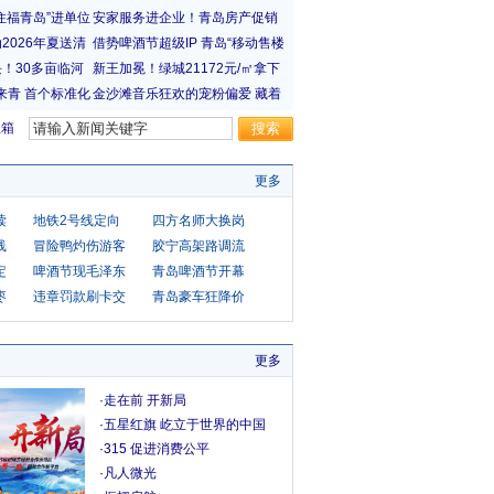
宝箱
更多
读
地铁2号线定向
四方名师大换岗
线
冒险鸭灼伤游客
胶宁高架路调流
定
啤酒节现毛泽东
青岛啤酒节开幕
枣
违章罚款刷卡交
青岛豪车狂降价