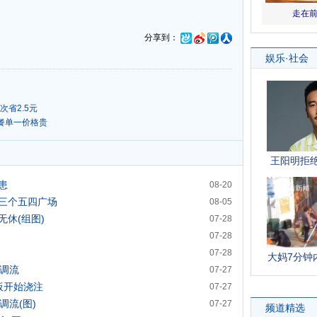
分享到：
次省2.5元
早餐单一价格贵
患
08-20
三个五四广场
08-05
休(组图)
07-28
07-28
07-28
期调流
07-27
板开始浇注
07-27
调流(图)
07-27