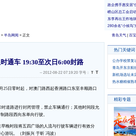
>
半岛网闻
> 正文
青岛天气
|
百
热门关键词
车 19:30至次日6:00封路
公办学校禁复
青岛开东京航
T
--
2012-08-22 07:19:20 字号：
T
新机场选址未
热水糖精催熟
25日零时起，对澳门路西起香洲路口东至丰顺路口
:00对道路进行封闭管理，禁止车辆通行；其他时间段允
管制路段西向东单向行驶。
早晚时段将五四广场的人流与行驶车辆进行有效分
心游玩。（刘振兴 于昕 冯波）