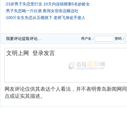
·
23岁男子失恋受打击 10天内连续猥亵5名妙龄女
·
男子失恋喝一斤白酒 夜闯女宿舍边睡边吐
·
100斤女生失恋从五楼跳下 老师飞身徒手接人
我要评论
提取评论...
用户名：
密码：
网友评论仅供其表达个人看法，并不表明青岛新闻网同
点或证实其描述。