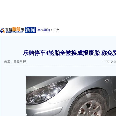
半岛网闻
> 正文
乐购停车4轮胎全被换成报废胎 称免
来源：青岛早报
--
2012-0