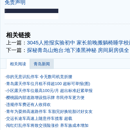
免责声明
-
-
相关链接
上一篇：
3045人抢报实验初中 家长前晚搬躺椅睡学校
下一篇：
探秘青岛山炮台:地下漆黑神秘 房间厨房俱全
相关阅读
青岛新闻
·
你的无意识乱停车 令无数司机竞折腰
·
青岛露天停车位月租不得超100 超标可举报(图)
·
小区露天停车位最高100元/月 超出标准赶紧举报
·
樱桃园内部道路增设指示牌 市民停车更方便
·
违规停车费还有人收得欢
·
青年为耍帅高速路停车 车胎完好换轮胎讨好女友
·
交运长途车高速上随意停车揽客 超载
·
闯红灯乱停车将致交强险涨价 养车族成本增加