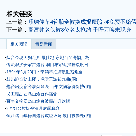
-
相关链接
上一篇：
乐购停车4轮胎全被换成报废胎 称免费不赔
下一篇：
高富帅老头被8位老太抢约 千呼万唤未现身
相关阅读
青岛新闻
·
烟台今现天狗吃月 最佳地:东炮台至海韵广场
·
俩流浪汉安家古炮台 洞口布帘遮挡拾荒度日
·
1894年5月23日：李鸿章抵胶澳勘察炮台
·
鼓屿炮台踏土楼，虎啸天游转九曲(图)
·
炮台房变宿舍炊烟袅袅 百年文物急待保护(图)
·
民工霸占团岛山炮台作宿舍
·
百年文物团岛山炮台被霸占升炊烟
·
2号炮台垃圾被清理后露真容
·
镇江路百年德国炮台成垃圾场 铁门被偷走(图)