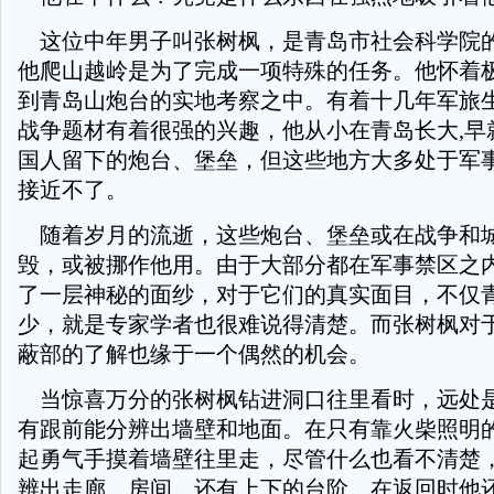
这位中年男子叫张树枫，是青岛市社会科学院
他爬山越岭是为了完成一项特殊的任务。他怀着
到青岛山炮台的实地考察之中。有着十几年军旅
战争题材有着很强的兴趣，他从小在青岛长大,早
国人留下的炮台、堡垒，但这些地方大多处于军
接近不了。
随着岁月的流逝，这些炮台、堡垒或在战争和
毁，或被挪作他用。由于大部分都在军事禁区之
了一层神秘的面纱，对于它们的真实面目，不仅
少，就是专家学者也很难说得清楚。而张树枫对
蔽部的了解也缘于一个偶然的机会。
当惊喜万分的张树枫钻进洞口往里看时，远处
有跟前能分辨出墙壁和地面。在只有靠火柴照明
起勇气手摸着墙壁往里走，尽管什么也看不清楚
辨出走廊、房间、还有上下的台阶。在返回时他