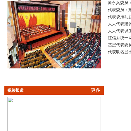
·
原永兵委员
·
代表委员：
·
代表谈推动
·
人大代表建议
·
人大代表谈
·
征信系统一网
·
基层代表委
·
代表联名提
更多
视频报道