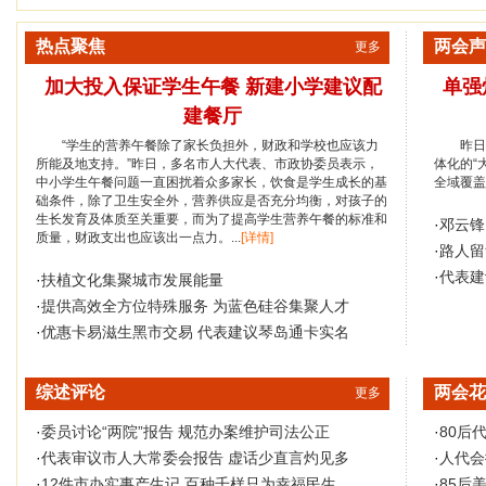
热点聚焦
两会声
更多
加大投入保证学生午餐 新建小学建议配
单强
建餐厅
“学生的营养午餐除了家长负担外，财政和学校也应该力
昨日
所能及地支持。”昨日，多名市人大代表、市政协委员表示，
体化的“
中小学生午餐问题一直困扰着众多家长，饮食是学生成长的基
全域覆盖。
础条件，除了卫生安全外，营养供应是否充分均衡，对孩子的
生长发育及体质至关重要，而为了提高学生营养午餐的标准和
·
邓云锋
质量，财政支出也应该出一点力。...
[详情]
·
路人留
·
代表建
·
扶植文化集聚城市发展能量
·
提供高效全方位特殊服务 为蓝色硅谷集聚人才
·
优惠卡易滋生黑市交易 代表建议琴岛通卡实名
综述评论
两会花
更多
·
委员讨论“两院”报告 规范办案维护司法公正
·
80后
·
代表审议市人大常委会报告 虚话少直言灼见多
·
人代会
·
12件市办实事产生记 百种千样只为幸福民生
·
85后