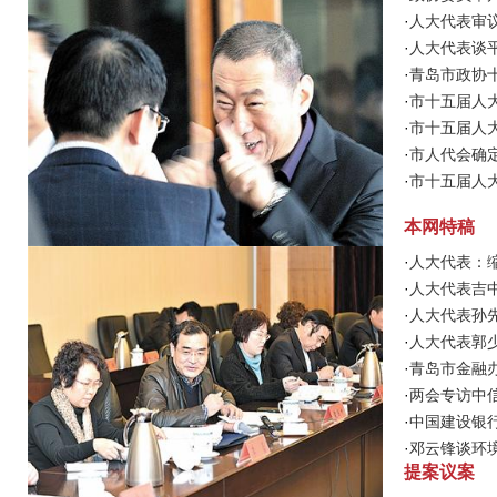
·
人大代表审
·
人大代表谈
·
青岛市政协
·
市十五届人大
·
市十五届人
·
市人代会确
·
市十五届人
本网特稿
·
人大代表：
·
人大代表吉中
·
人大代表孙
·
人大代表郭
·
青岛市金融
·
两会专访中
·
中国建设银
·
邓云锋谈环境
提案议案