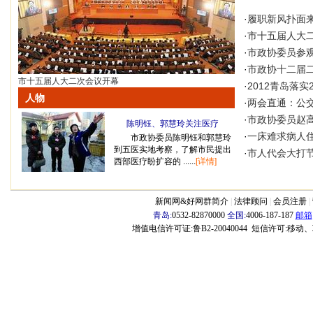
·
履职新风扑面
·
市十五届人大二
·
市政协委员参
·
市政协十二届
市十五届人大二次会议开幕
·
2012青岛落实
人物
·
两会直通：公
·
市政协委员赵
陈明钰、郭慧玲关注医疗
·
一床难求病人
市政协委员陈明钰和郭慧玲
到五医实地考察，了解市民提出
·
市人代会大打
西部医疗盼扩容的 ......
[详情]