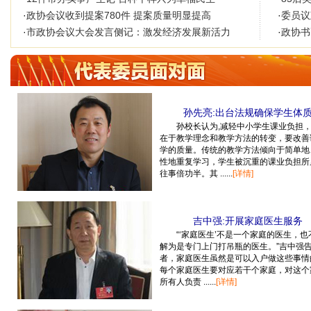
·
政协会议收到提案780件 提案质量明显提高
·
委员议
·
市政协会议大会发言侧记：激发经济发展新活力
·
政协书
孙先亮:出台法规确保学生体
孙校长认为,减轻中小学生课业负担
在于教学理念和教学方法的转变，要改善
学的质量。传统的教学方法倾向于简单地
性地重复学习，学生被沉重的课业负担所
往事倍功半。其 ......
[详情]
吉中强:开展家庭医生服务
“‘家庭医生’不是一个家庭的医生，也
解为是专门上门打吊瓶的医生。”吉中强
者，家庭医生虽然是可以入户做这些事情
每个家庭医生要对应若干个家庭，对这个
所有人负责 ......
[详情]