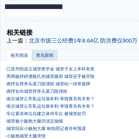
-
-
相关链接
上一篇：
北京市级三公经费1年8.64亿 防洪费仅900万
相关阅读
青岛新闻
·
江苏丹阳设立城管奖学金 城管子女上本科有奖
·
男商贩持碎酒瓶扎伤城管腹部 城管还手被开除
·
彪悍女挥斧头菜刀阻强拆 城管站一排举盾牌
·
彪悍女向城管挥斧头菜刀阻强拆
·
南京城管公车私运垃圾牟利 举报青岛有木有？
·
南京城管公车私运垃圾牟利 举报青岛有木有？
·
车位紧张单位自建立体停车位 被城管处罚
·
城管被小贩抱大腿仍淡定抽烟
·
城管回应小贩抱大腿 称拍照记者存有预谋
·
小贩抱城管大腿求情