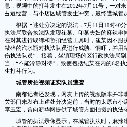
息，视频中的打斗发生在2012年7月11号，一对
占道经营，与小店区城管发生冲突，最终遭城管
根据上述处分决定的说法，7月11日18时40
执法局联合执法队发现崔某、印某夫妇的麻辣串
在对其进行取缔和暂扣经营工具时，崔某因不服执
敲碎的汽水瓶对执法队员进行威胁、恫吓，并用
伤执法队员”。接着，坐镇现场的区行政执法局副
当，“不能冷静对待”，致使包括纪某在内的6名
生打斗行为。
城管所拍视频证实队员遭袭
南都记者还发现，网友上传的视频版本并非事
关部门未发布上述处分决定前，当时的太原市小
李玉宏，曾向新华网提供了城管方面拍摄的执法
城管的执法录像显示，在城管执法时，麻辣串