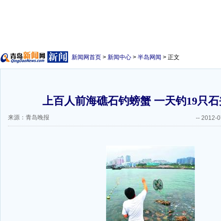
新闻网首页
>
新闻中心
>
半岛网闻
> 正文
上百人前海礁石钓螃蟹 一天钓19只石夹
来源：青岛晚报
--
2012-0