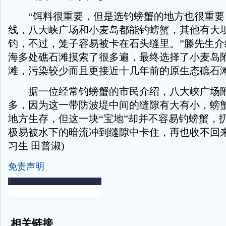
“饵料很重要，但是选钓螃蟹的地方也很重要
线，八大峡广场和小麦岛都能钓螃蟹，其他有大
钓，不过，笼子容易被卡在石头缝里。”滕先生介
海多处礁石滩摸索了很多遍，最终选择了小麦岛
滩，污染较少而且更接近十几年前的原生态礁石
据一位经常钓螃蟹的市民介绍，八大峡广场附
多，因为这一带防波堤中间的缝隙有大有小，螃
地方生存，但这一块“宝地”却并不容易钓螃蟹，
极易被水下的暗流冲到缝隙中卡住，再也收不回来。
习生 田普淑)
免责声明
-
-
相关链接