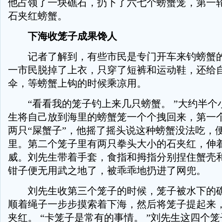
他占领了一块礁石，扔下了六七个螃蟹笼，第一
石夹红螃蟹。
下海收笼子成果馋人
记者了解到，有些市民是专门开车来钓螃蟹的
一市民脱掉了上衣，只穿了短裤和运动鞋，还给
伞，等螃蟹上钩的时候乘凉用。
“看看我的笼子钓上来几只螃蟹。 ”大约半个
生将自己放到海里的螃蟹笼一个个拽回来，第一
两只“屎蟹子”，他摇了摇头说这种螃蟹没法吃，
里。第二个笼子里有两只拳头大小的石夹红，伸
威。刘先生带着手套，食指和拇指分别捏住蟹壳
钳子便无用武之地了，被乖乖地扔进了网兜。
刘先生收第三个笼子的时候，笼子被水下的礁
顺着绳子一步步摸索着下海，然后将笼子提起来
夹红。 “卡笼子是常有的事情。 ”刘先生这四个