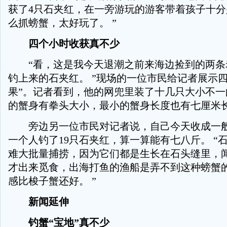
获了4只石夹红，在一旁游玩的游客带着孩子十分
么抓螃蟹，太好玩了。 ”
四个小时收获真不少
“看，这是我今天退潮之前来海边捡到的两条
钓上来的石夹红。 ”现场的一位市民给记者展示四
果”。记者看到，他的网兜里装了十几只大小不一
的蟹身有拳头大小，最小的蟹身长度也有七厘米
旁边另一位市民对记者说，自己今天收成一般
一个人钓了19只石夹红，算一算能有七八斤。 “
难大批量捕捞，因为它们都是生长在石头缝里，
才出来觅食，出海打鱼的渔船是弄不到这种螃蟹
感比梭子蟹还好。 ”
新闻延伸
钓蟹“宝地”真不少