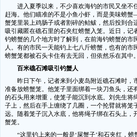
进入夏季以来，不少喜欢海钓的市民又坐不住
赶海。他们瞄准的不是小鱼小虾，而是美味螃蟹—
蟹笼里装上鸡肠子或者割碎的鲐鲅，然后投到合
吸引藏匿在礁石里的石夹红螃蟹入笼。近日，记
钓螃蟹的几个地方时了解到，在前海钓螃蟹的市
人。有的市民一天能钓上七八斤螃蟹，也有的市
螃蟹笼都被石头卡住有去无回，但依然乐在其中
百米礁石滩吸引钓蟹人
昨日下午，记者来到小麦岛附近礁石滩时，市
准备放螃蟹笼。他笼子里面绑着一块刀鱼头，还
的石头用来增重，使笼子能沉到水底。刘先生将
子上，然后在手上缠绕了几圈，一个抡臂就将笼
远。随着笼子沉入水底，他将绳子绑在石头上，
蟹笼。
“这里钓上来的一般是‘屎蟹子’和石夹红，螃