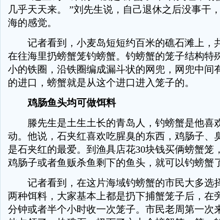
几乎天天来。 ”刘先生说，自己退休之后没事干
海的感觉。
记者看到，小麦岛短短约百米的礁石滩上，共
在往海里扔螃蟹笼钓螃蟹。钓螃蟹的笼子结构特
小的铁圈，沿铁圈编成漏斗状的网兜，网兜中间
的进口，螃蟹就是从这个进口进入笼子的。
鸡肠鱼头均可做饵料
滕先生是土生土长的青岛人，钓螃蟹是他喜欢
动。他说，石夹红喜欢吃腥臭的东西，鸡肠子、
是石夹红的最爱。到渔具店花30块钱买俩螃蟹笼
鸡肠子或者鱼贩杀鱼剩下的鱼头，就可以钓螃蟹
记者看到，在这片海域钓螃蟹的市民大多选择
两种饵料，大家基本上都是扔下捕蟹笼子后，在旁
分钟或者半个小时收一次笼子。市民老周第一次