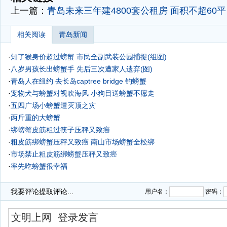
上一篇：
青岛未来三年建4800套公租房 面积不超60平
相关阅读
青岛新闻
·
知了猴身价超过螃蟹 市民全副武装公园捕捉(组图)
·
八岁男孩长出螃蟹手 先后三次遭家人遗弃(图)
·
青岛人在纽约 去长岛captree bridge 钓螃蟹
·
宠物犬与螃蟹对视吹海风 小狗目送螃蟹不愿走
·
五四广场小螃蟹遭灭顶之灾
·
两斤重的大螃蟹
·
绑螃蟹皮筋粗过筷子压秤又致癌
·
粗皮筋绑螃蟹压秤又致癌 南山市场螃蟹全松绑
·
市场禁止粗皮筋绑螃蟹压秤又致癌
·
率先吃螃蟹很幸福
·
青岛海边惊现怪螃蟹 渔民从未见过
我要评论
提取评论...
用户名：
密码：