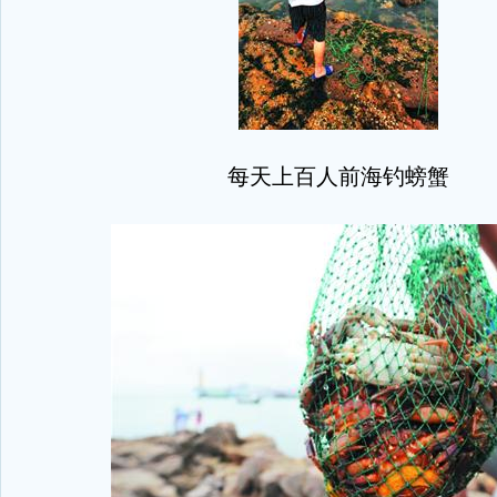
每天上百人前海钓螃蟹