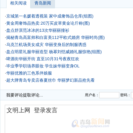
相关阅读
青岛新闻
·
京城第一名媛着透视装 家中成奢饰品仓库(组图)
·
黄金周奢饰品热卖:20万买皮草黄金论斤称(图)
·
盘点舒淇范冰冰的13次华丽丽撞衫
·
揭秘青岛高富帅和白富美112平欧式婚房 华丽时尚(图)
·
乌克兰机场美女成灾 华丽变身后的制服诱惑
·
盘点明星礼服华丽造型 杨幂刘恺威婚礼服惊艳(组图)
·
啤酒街华丽开街 直至10月31号夜夜狂欢
·
毕业季学职场养眼妆 学生妹华丽变身OL
·
华丽优雅的三色系伴娘服
·
超大牌青岛专卖店春夏丝巾 华丽梦幻新品抢先看
·
我要评论
提取评论...
用户名：
密码：