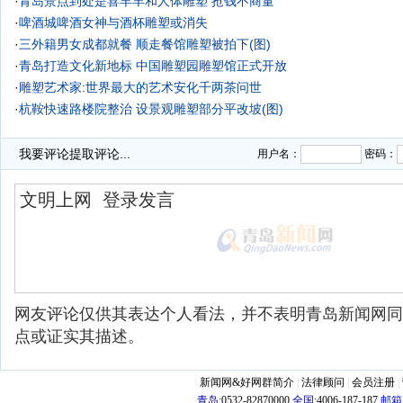
·
青岛景点到处是喜羊羊和人体雕塑 抢钱不商量
·
啤酒城啤酒女神与酒杯雕塑或消失
·
三外籍男女成都就餐 顺走餐馆雕塑被拍下(图)
·
青岛打造文化新地标 中国雕塑园雕塑馆正式开放
·
雕塑艺术家:世界最大的艺术安化千两茶问世
·
杭鞍快速路楼院整治 设景观雕塑部分平改坡(图)
·
我要评论
提取评论...
用户名：
密码：
网友评论仅供其表达个人看法，并不表明青岛新闻网同
点或证实其描述。