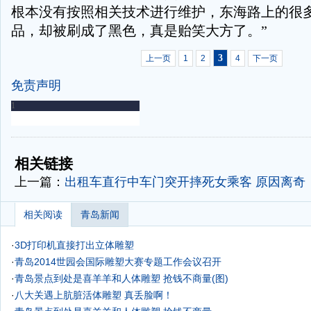
根本没有按照相关技术进行维护，东海路上的很
品，却被刷成了黑色，真是贻笑大方了。”
3
上一页
1
2
4
下一页
免责声明
-
-
相关链接
上一篇：
出租车直行中车门突开摔死女乘客 原因离奇
相关阅读
青岛新闻
·
3D打印机直接打出立体雕塑
·
青岛2014世园会国际雕塑大赛专题工作会议召开
·
青岛景点到处是喜羊羊和人体雕塑 抢钱不商量(图)
·
八大关遇上肮脏活体雕塑 真丢脸啊！