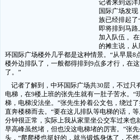
记者来到远洋
国际广场发现
族已经排起了
即将排到马路
加入队伍 。
的摊主说，从
环国际广场楼外几乎都是这种情景。“从早晨8点
楼外边排队了，一般都得排到9点多才行，在
了。”
记者了解到，中环国际广场共30层，不过只
电梯，在9楼上班的张先生就有一肚子苦水。“
梯，电梯没法坐。”张先生拎着公文包，绕过了
直奔楼梯而去。“要在这儿排队等电梯的话，等上1
分钟很正常，实际上我从家里坐公交车过来也就
早高峰虽然堵，但也没这电梯堵的厉害。”张先
头，“爬爬楼也挺好的，就当锻炼身体了，不然