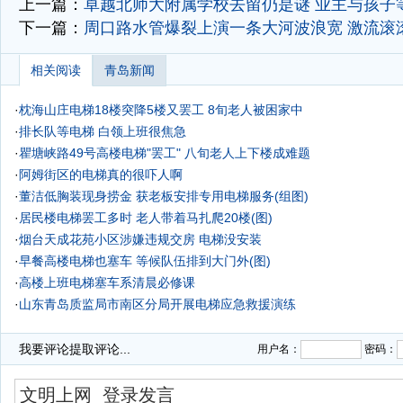
上一篇：
卓越北师大附属学校去留仍是谜 业主与孩子
下一篇：
周口路水管爆裂上演一条大河波浪宽 激流滚
相关阅读
青岛新闻
·
枕海山庄电梯18楼突降5楼又罢工 8旬老人被困家中
·
排长队等电梯 白领上班很焦急
·
瞿塘峡路49号高楼电梯"罢工" 八旬老人上下楼成难题
·
阿姆街区的电梯真的很吓人啊
·
董洁低胸装现身捞金 获老板安排专用电梯服务(组图)
·
居民楼电梯罢工多时 老人带着马扎爬20楼(图)
·
烟台天成花苑小区涉嫌违规交房 电梯没安装
·
早餐高楼电梯也塞车 等候队伍排到大门外(图)
·
高楼上班电梯塞车系清晨必修课
·
山东青岛质监局市南区分局开展电梯应急救援演练
·
我要评论
提取评论...
用户名：
密码：