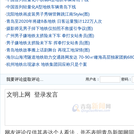
·
中国首列轻量化A型地铁车辆青岛下线
·
沈阳地铁画皮装男子秀钢管舞跳江南Style(图)
·
青岛至2020年将建8条地铁 日客运量预计122万人次
·
摄影师见男子掉下地铁仅拍照不救援引争议(图)
·
广州男子嫌地铁太挤险未下车 拳打女站务员(图)
·
男子嫌地铁太挤险未下车 挥拳打女站务员(图)
·
青岛地铁故事搬上话剧舞台 再现工地深情(图)
·
海尔山海湾隧道地铁助力交通路网发达 70-90㎡瞰海高层独家团购680
·
杭州地铁出现渗水 地铁集团回应称只是个案
·
红岛经济区规划年底完成 双地铁穿过另有3轨道快线
我要评论
提取评论...
用户名：
密码：
网友评论仅供其表达个人看法，并不表明青岛新闻网同