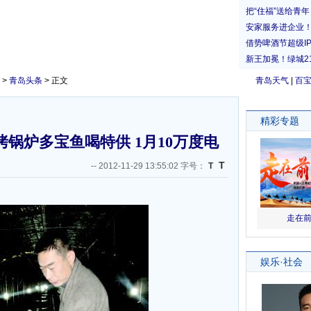
>
青岛头条
> 正文
青岛天气
|
百
锅炉多宝鱼喝特供 1月10万度电
T
--
2012-11-29 13:55:02 字号：
T