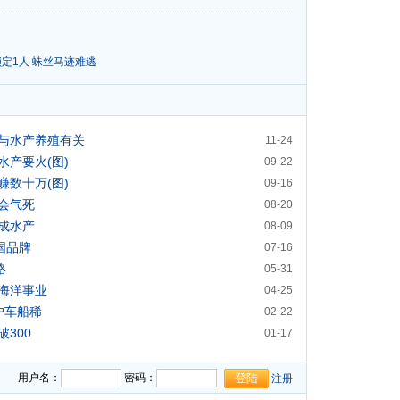
锁定1人 蛛丝马迹难逃
与水产养殖有关
11-24
产要火(图)
09-22
数十万(图)
09-16
会气死
08-20
成水产
08-09
国品牌
07-16
格
05-31
海洋事业
04-25
户车船稀
02-22
300
01-17
用户名：
密码：
注册