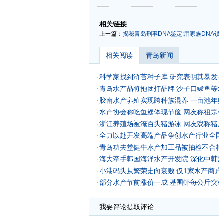
-
-
相关链接
上一篇：
揭秘青岛刑事DNA鉴定:用家族DNA
相关阅读
青岛新闻
·
科学家找到浒苔种子库 研究表明其暴发
·
青岛水产品将抱团打品牌 沙子口鲅鱼等水
·
胶南水产养殖实现跨种族混养 一亩池年赚
·
水产协会称吃鱼翅体现节俭 网友称祖宗
·
浙江养殖场被淹百头猪游泳 网友戏称猪
·
全力以赴开发高端产品争创水产行业全
·
青岛功夫堂健牛水产加工品被抽检不合
·
海大牵手韩国海洋水产开发院 深化中韩
·
小港码头从繁荣走向衰败 仅1家水产商
·
部分水产节前涨价一成 基围虾每公斤突破
·
我要评论
提取评论...