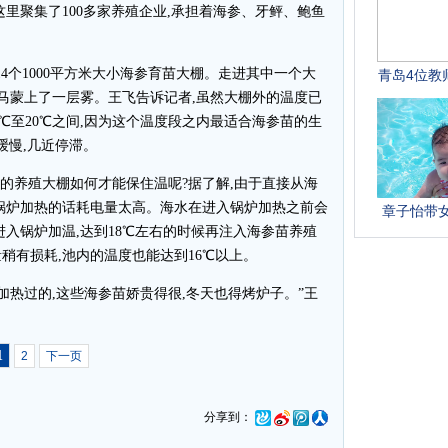
里聚集了100多家养殖企业,承担着海参、牙鲆、鲍鱼
。
4个1000平方米大小海参育苗大棚。走进其中一个大
立马蒙上了一层雾。王飞告诉记者,虽然大棚外的温度已
6℃至20℃之间,因为这个温度段之内最适合海参苗的生
缓慢,几近停滞。
小的养殖大棚如何才能保住温呢?据了解,由于直接从海
锅炉加热的话耗电量太高。海水在进入锅炉加热之前会
进入锅炉加温,达到18℃左右的时候再注入海参苗养殖
稍有损耗,池内的温度也能达到16℃以上。
热过的,这些海参苗娇贵得很,冬天也得烤炉子。”王
1
2
下一页
分享到：