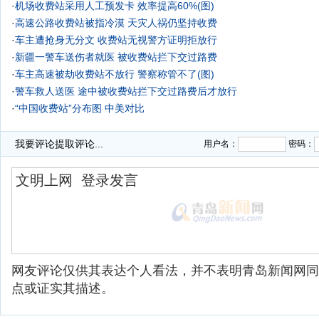
·
机场收费站采用人工预发卡 效率提高60%(图)
·
高速公路收费站被指冷漠 天灾人祸仍坚持收费
·
车主遭抢身无分文 收费站无视警方证明拒放行
·
新疆一警车送伤者就医 被收费站拦下交过路费
·
车主高速被劫收费站不放行 警察称管不了(图)
·
警车救人送医 途中被收费站拦下交过路费后才放行
·
“中国收费站”分布图 中美对比
·
我要评论
提取评论...
用户名：
密码：
网友评论仅供其表达个人看法，并不表明青岛新闻网同
点或证实其描述。