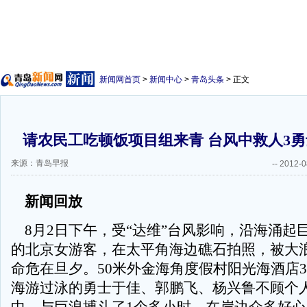
新闻网首页
>
新闻中心
>
青岛头条
> 正文
请农民工吃顿饭项目组来青 台风中救人3
来源：青岛早报
--
2012-0
新闻回放
8月2日下午，受“达维”台风影响，沿海涌起
的北京女游客，在太平角海边礁石拍照，被大
命危在旦夕。50米外金海角度假村阳光海酒店
海游过泳的勇士于佳、郭鹏飞、杨兴鲁不顾个