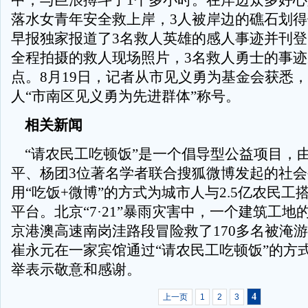
中，与巨浪搏斗了1个多小时。在岸边众多好
落水女青年安全救上岸，3人被岸边的礁石划
早报独家报道了3名救人英雄的感人事迹并刊
全程拍摄的救人现场照片，3名救人勇士的事
点。8月19日，记者从市见义勇为基金会获悉，
人“市南区见义勇为先进群体”称号。
相关新闻
“请农民工吃顿饭”是一个倡导型公益项目，
平、杨团3位著名学者联合搜狐微博发起的社
用“吃饭+微博”的方式为城市人与2.5亿农民工
平台。北京“7·21”暴雨灾害中，一个建筑工地
京港澳高速南岗洼路段冒险救了170多名被淹游
崔永元在一家宾馆通过“请农民工吃顿饭”的方
举表示敬意和感谢。
4
上一页
1
2
3