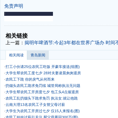
免责声明
-
-
相关链接
上一篇：
揭明年啤酒节:今起3年都在世界广场办 时间
相关阅读
青岛新闻
·
打工小伙请25位农民工吃饭 开豪车接送(组图)
·
大学生帮农民工度七夕 28对夫妻凌晨匆匆退房
·
农民工下跪 你的戾气从何而来
·
扔烟头农民工跪求免罚续 城管局称执法无问题
·
大学生帮农民工开房度七夕 包工头4点催退房
·
农民工乱扔烟头下跪求免罚 执法女:就让他跪
·
云南大理13名农民工子女替父母讨薪
·
大学生为农民工开房过七夕 仅15人来报名(图)
·
农民工娃娃讨薪引关注 帮父母要回300万(图)