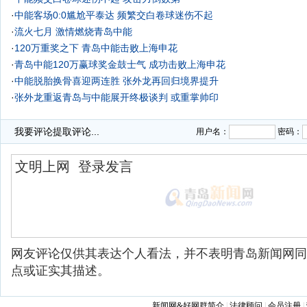
·
中能客场0:0尴尬平泰达 频繁交白卷球迷伤不起
·
流火七月 激情燃烧青岛中能
·
120万重奖之下 青岛中能击败上海申花
·
青岛中能120万赢球奖金鼓士气 成功击败上海申花
·
中能脱胎换骨喜迎两连胜 张外龙再回归境界提升
·
张外龙重返青岛与中能展开终极谈判 或重掌帅印
·
我要评论
提取评论...
用户名：
密码：
网友评论仅供其表达个人看法，并不表明青岛新闻网同
点或证实其描述。