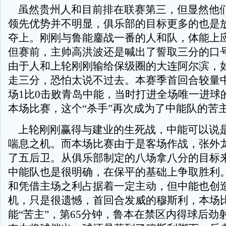
虽然贵州人和目前排在联赛第三，但显然他
领先优势并不明显，俱乐部的目标更多的也是
夺上。刚刚与鲁能鏖战一番的人和队，体能上
但赛前，主帅高洪波还是喊出了誓取三分的口
由于人和上轮刚刚输给保级圈的大连阿尔滨，
走三分，恐怕太说不过去。本赛季首回合较量
场1比0击败青岛中能，当时打进全场唯一进球
本场比赛，这个“杀手”再次成为了中能队的苦
上轮刚刚赢得与建业的生死战，中能可以说
喘息之机。而本场比赛由于是客场作战，张外
了五后卫。从俱乐部制定的八场拿八分的目标
中能队也是很明确，在保平的基础上争取胜利
和凭借主场之利占据着一定主动，但中能也创
机，只是很遗憾，首回合发威的穆斯利，本场
能“苦主”，第65分钟，鲁本在禁区内得球后劲