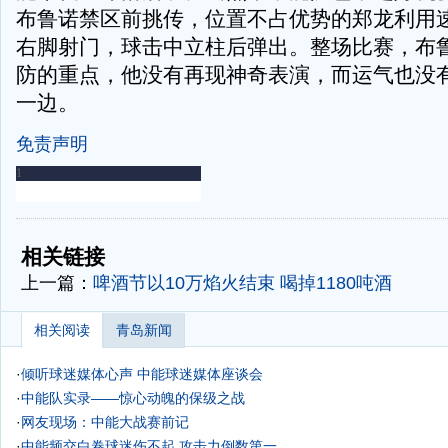
布鲁诺禁区前挑传，位置不占优势的郑龙利用
右脚射门，球击中立柱后弹出。整场比赛，布
防的重点，他没有再现神奇表演，而运气也没
一边。
免责声明
-
-
相关链接
上一篇：
啤酒节以10万焰火结束 喝掉1180吨酒
相关阅读
青岛新闻
·
倾听球迷媒体心声 中能球迷媒体座谈会
·
中能队实录——惊心动魄的保级之战
·
网友现场：中能大战赛前记
·
中能频交白卷球迷伤不起 攻击力倒数第一