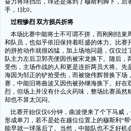
奋力将球挡出，球还是落到了穆斯利脚下，后
手，1比0。
过程惨烈 双方损兵折将
本场比赛中能将士不可谓不拼，而刚刚结束
和队员，也似乎依旧保持着旺盛的体力。比赛
的拼抢动作就很凶猛，加上场地问题，仅仅过了
队主力左后卫郭亮便因伤被宋龙换下。随后，
受伤，主场作战的人和更是连折两员大将。先是
海因为邹正的铲抢受伤，而被饶伟辉替换下场
赛，中能旧将曲波又因伤被孙继海换下。好在
烈，但场上并没有什么火药味，整场比赛虽然
却也不算太沉闷。
比赛开始仅仅6分钟，曲波便来了个下马威，
形成单刀，若不是处在越位位置上的穆斯利“帮
能早就一球落后了。当然，中能队也不乏好机会