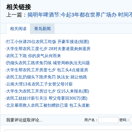
相关链接
上一篇：
揭明年啤酒节:今起3年都在世界广场办 时间
相关阅读
青岛新闻
·
打工小伙请25位农民工吃饭 开豪车接送(组图)
·
大学生帮农民工度七夕 28对夫妻凌晨匆匆退房
·
农民工下跪 你的戾气从何而来
·
扔烟头农民工跪求免罚续 城管局称执法无问题
·
大学生帮农民工开房度七夕 包工头4点催退房
·
农民工乱扔烟头下跪求免罚 执法女:就让他跪
·
云南大理13名农民工子女替父母讨薪
·
大学生为农民工开房过七夕 仅15人来报名(图)
·
农民工娃娃讨薪引关注 帮父母要回300万(图)
·
北京暴雨救人农民工被扣赠款已退 包工头道歉
我要评论
提取评论...
用户名：
密码：