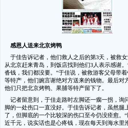
感恩人送来北京烤鸭
于佳告诉记者，他们救人之后的第3天，被救女
从北京赶来青岛，到饭店找到他们3人表示感谢。
沓钱，我们都没要。”于佳说，被救游客父母带着
等特产，他们婉言谢绝对方送来的钱物。最后对
他们只把北京烤鸭、果脯等特产留下了。
记者留意到，于佳走路时左脚还一瘸一拐，询
脚的一处伤口一直没好。于佳告诉记者，虽然腿
了，但脚底的一个比较深的伤口至今仍没痊愈。“
近千元，说实话也是心疼钱，现在每天到海水里