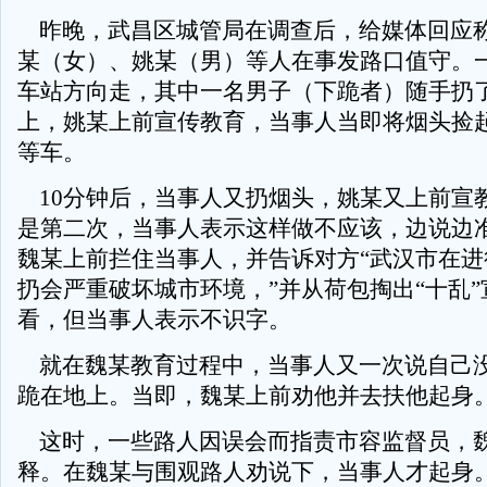
昨晚，武昌区城管局在调查后，给媒体回应称
某（女）、姚某（男）等人在事发路口值守。
车站方向走，其中一名男子（下跪者）随手扔
上，姚某上前宣传教育，当事人当即将烟头捡
等车。
10分钟后，当事人又扔烟头，姚某又上前宣
是第二次，当事人表示这样做不应该，边说边
魏某上前拦住当事人，并告诉对方“武汉市在进
扔会严重破坏城市环境，”并从荷包掏出“十乱
看，但当事人表示不识字。
就在魏某教育过程中，当事人又一次说自己
跪在地上。当即，魏某上前劝他并去扶他起身
这时，一些路人因误会而指责市容监督员，
释。在魏某与围观路人劝说下，当事人才起身