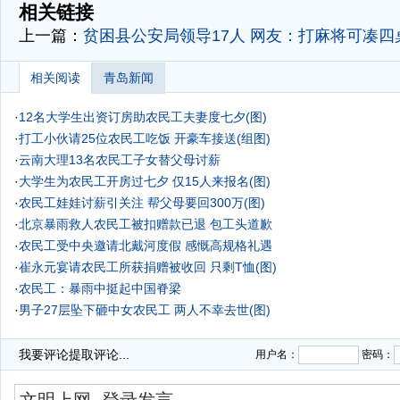
相关链接
上一篇：
贫困县公安局领导17人 网友：打麻将可凑四
相关阅读
青岛新闻
·
12名大学生出资订房助农民工夫妻度七夕(图)
·
打工小伙请25位农民工吃饭 开豪车接送(组图)
·
云南大理13名农民工子女替父母讨薪
·
大学生为农民工开房过七夕 仅15人来报名(图)
·
农民工娃娃讨薪引关注 帮父母要回300万(图)
·
北京暴雨救人农民工被扣赠款已退 包工头道歉
·
农民工受中央邀请北戴河度假 感慨高规格礼遇
·
崔永元宴请农民工所获捐赠被收回 只剩T恤(图)
·
农民工：暴雨中挺起中国脊梁
·
男子27层坠下砸中女农民工 两人不幸去世(图)
·
我要评论
提取评论...
用户名：
密码：