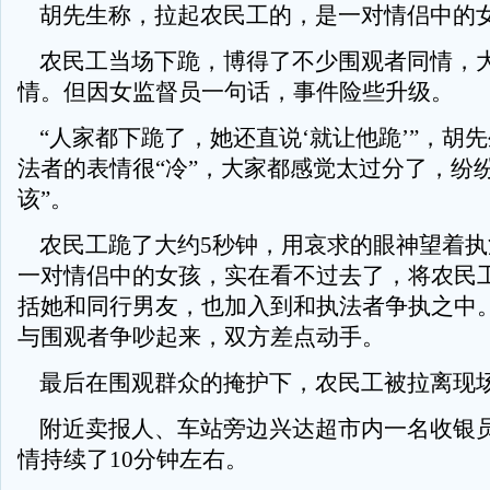
胡先生称，拉起农民工的，是一对情侣中的
农民工当场下跪，博得了不少围观者同情，
情。但因女监督员一句话，事件险些升级。
“人家都下跪了，她还直说‘就让他跪’”，胡
法者的表情很“冷”，大家都感觉太过分了，纷
该”。
农民工跪了大约5秒钟，用哀求的眼神望着执
一对情侣中的女孩，实在看不过去了，将农民
括她和同行男友，也加入到和执法者争执之中
与围观者争吵起来，双方差点动手。
最后在围观群众的掩护下，农民工被拉离现
附近卖报人、车站旁边兴达超市内一名收银
情持续了10分钟左右。