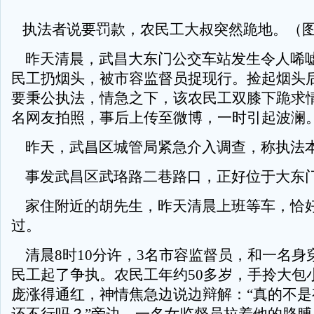
执法者说要罚款，农民工大叔突然跪地。（
昨天清晨，武昌大东门公交车站发生令人唏
民工扔烟头，被市容监督员捉现行。捡起烟头
要秉公执法，情急之下，该农民工双膝下跪求
名网友拍照，事后上传至微博，一时引起波澜
昨天，武昌区城管局紧急介入调查，称执法
事发武昌区武珞路二巷路口，正好位于大东
家住附近的胡先生，昨天清晨上班等车，恰
过。
清晨8时10分许，3名市容监督员，和一名身
民工起了争执。农民工年约50多岁，手拎大包
庞涨得通红，神情焦急边说边辩解：“真的不是