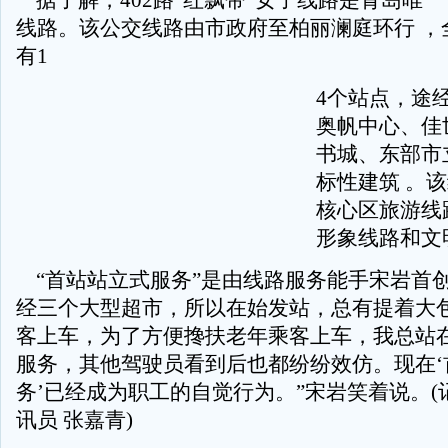
据了解，402路“红飘带”女子线路是青岛唯
线路。该公交线路由市政府至柏丽澜庭环行 ，
有1
4个站点，途
奥帆中心、佳
书城、东部市
标性建筑 。
核心区旅游线
形象线路和文
“首站站立式服务”是由线路服务能手宋岩首创
经三个大型超市，所以在始发站，总有提着大
客上车，为了方便搀扶老年乘客上车，我总站
服务，其他驾驶员看到后也都纷纷效仿。现在‘
务’已经成为职工的自觉行为。”宋岩笑着说。(记
讯员 张嘉青)