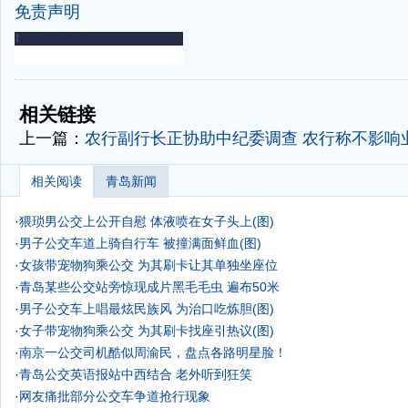
免责声明
-
-
相关链接
上一篇：
农行副行长正协助中纪委调查 农行称不影响业
相关阅读
青岛新闻
·
猥琐男公交上公开自慰 体液喷在女子头上(图)
·
男子公交车道上骑自行车 被撞满面鲜血(图)
·
女孩带宠物狗乘公交 为其刷卡让其单独坐座位
·
青岛某些公交站旁惊现成片黑毛毛虫 遍布50米
·
男子公交车上唱最炫民族风 为治口吃炼胆(图)
·
女子带宠物狗乘公交 为其刷卡找座引热议(图)
·
南京一公交司机酷似周渝民，盘点各路明星脸！
·
青岛公交英语报站中西结合 老外听到狂笑
·
网友痛批部分公交车争道抢行现象