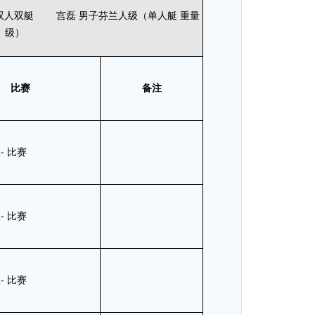
级双人双艇 宫磊 男子芬兰人级（单人艇 重量
级）
比
赛
备注
- 比赛
- 比赛
- 比赛