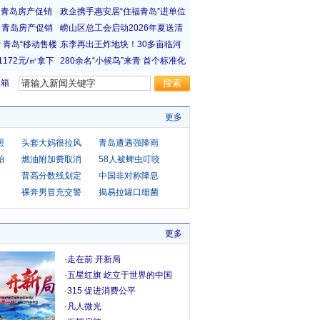
宝箱
更多
照
头套大妈很拉风
青岛遭遇强降雨
胎
燃油附加费取消
58人被蜱虫叮咬
普高分数线划定
中国非对称降息
裸奔男冒充交警
揭易拉罐口细菌