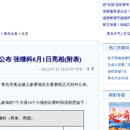
>
青岛头条
> 正文
青岛天气
|
百
热门关键词
布 张继科8月1日亮相(附表)
包子西施海量
九成人想要二
T
--
2012-07-17 16:21:07 字号：
T
油价跌破7元
青岛大众4s店
，青岛市奥运健儿参赛项目主要赛程正式对外公布。
参加的7个大项14个小项的比赛时间流程悉如下：
 张继科（男单、男团）