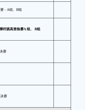
 - A组、B组
撑杆跳高
资格赛
A
组、
B
组
栏决赛
赛
高决赛