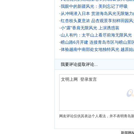
·
我眼中的新疆风光：美到忘记了呼吸
·
从冲绳潜入日本 赏游海岛风光无限魅力(
·
红杏枝头夏意浓 品杏观景享别样田园风光
·
小"露"香肩无限风光 上演诱惑装
·
山人有约：太平山上看尽前海无限风光
·
崂山路6月开建 连接青岛市区与崂山景
·
体验越南中南部处女地独特风光 越原始
·
我要评论
提取评论...
网友评论仅供其表达个人看法，并不表明青岛