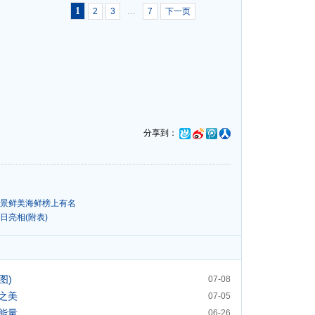
1
...
2
3
7
下一页
分享到：
海景鲜美海鲜榜上有名
日亮相(附表)
图)
07-08
之美
07-05
能量
06-26