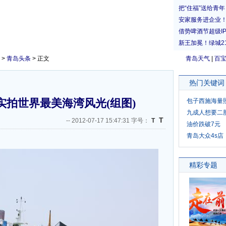
>
青岛头条
> 正文
青岛天气
|
百
热门关键词
实拍世界最美海湾风光(组图)
包子西施海量
九成人想要二
T
--
2012-07-17 15:47:31 字号：
T
油价跌破7元
青岛大众4s店