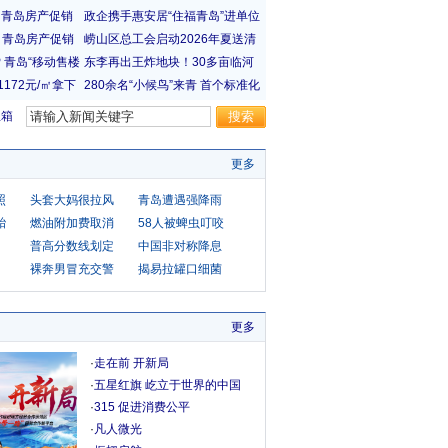
宝箱
更多
照
头套大妈很拉风
青岛遭遇强降雨
胎
燃油附加费取消
58人被蜱虫叮咬
普高分数线划定
中国非对称降息
裸奔男冒充交警
揭易拉罐口细菌