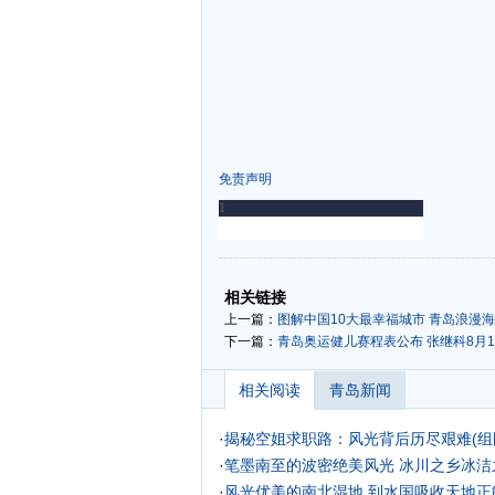
免责声明
-
-
相关链接
上一篇：
图解中国10大最幸福城市 青岛浪漫
下一篇：
青岛奥运健儿赛程表公布 张继科8月1
相关阅读
青岛新闻
·
揭秘空姐求职路：风光背后历尽艰难(组
·
笔墨南至的波密绝美风光 冰川之乡冰洁
·
风光优美的南北湿地 到水国吸收天地正