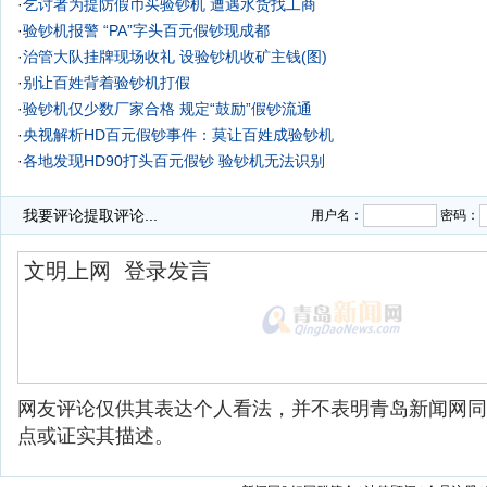
·
乞讨者为提防假币买验钞机 遭遇水货找工商
·
验钞机报警 “PA”字头百元假钞现成都
·
治管大队挂牌现场收礼 设验钞机收矿主钱(图)
·
别让百姓背着验钞机打假
·
验钞机仅少数厂家合格 规定“鼓励”假钞流通
·
央视解析HD百元假钞事件：莫让百姓成验钞机
·
各地发现HD90打头百元假钞 验钞机无法识别
·
我要评论
提取评论...
用户名：
密码：
网友评论仅供其表达个人看法，并不表明青岛新闻网同
点或证实其描述。