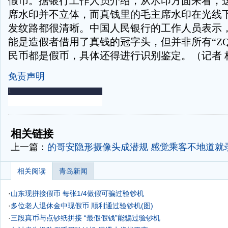
假币。据银行工作人员介绍，从水印方面来看，
席水印并不立体，而真钱里的毛主席水印在光线
发纹路都很清晰。中国人民银行的工作人员表示
能是造假者借用了真钱的冠字头，但并非所有“ZQ
民币都是假币，具体还得进行识别鉴定。（记者 
免责声明
-
-
相关链接
上一篇：
的哥安隐形摄像头成潜规 感觉乘客不地道就
相关阅读
青岛新闻
·
山东现拼接假币 每张1/4做假可骗过验钞机
·
多位老人退休金中现假币 顺利通过验钞机(图)
·
三段真币与点钞纸拼接 “最假假钱”能骗过验钞机