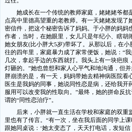
过往。
她成长在一个传统的教师家庭，姥姥姥爷都是
点高中里德高望重的老教师。有一天姥姥发现了
密信件，把这个秘密告诉了妈妈。于小胖的妈妈
作者，当时，在她眼里，女儿只是年纪小、瞎胡
她女朋友(比小胖大5岁)带坏了。从那以后，在
往的四年里，家庭暴力成了家常便饭，她说：“我
几次，拿起手边的东西就打。我头上有一块疤痕
灯砸的。”她也曾想和家人心平气和地沟通，但并
胖崩溃的是，有一天，妈妈带她去精神病医院看心
医生是我妈的同事，她说同性恋是病，还给我开
服用可以改变我的性取向。”最终，她的拼命反抗
谓的“同性恋治疗”。
后来，小胖就一直生活在学校和家庭的双重监
里也有了传言。“有一次，坐在我后面的同学上课
跟她同桌说：‘她太变态了，天天打电话，发短信