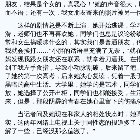
朋友，结果是个女的，真恶心！’她的声音很大，
而不语；还有一次，我女朋友寄来的照片被另一位
这样的剧情总是不断上演。她开始逃课，学习
滑，老师们也不再喜欢她，同学们也总是议论纷纷
常和女生搞暧昧什么的，其实我们是普通朋友，
我就会挨打……”小胖的话语里充满了无奈，“就
妈发现我跟女朋友还在联系，就拿着刀逼我。在
到了我左手食指，导致小动脉割破，后来留了疤。
了她的第一次高考，后来她决心复读，凭着一股
黑暗的高中生活。大学里，她学的是艺术，同学
放，她选择了公开出柜，同学们也都能接受，生
来，但是，那段阴霾的青春在她心里留下的伤痛
当记者问及她现在和家人的相处状态时，她高
实，这两年网络上电视上关于同性恋的报道多了
解了一些，已经没那么偏激了。”