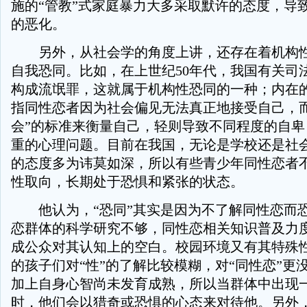
施的“管教”式家庭暴力大多采取默许的态度，导
的恶化。
另外，从社会学的角度上讲，还存在着机构性
自我恐同。比如，在上世纪50年代，我国有关司
构成流氓罪，这就属于机构性恐同的一种；内在
指同性恋者因为社会偏见无法真正地接受自己，而
会”的标准来衡量自己，轻则导致不同程度的自卑
重的心理问题。目前在我国，无论是学校还是社
的态度多为讳莫如深，所以有些青少年同性恋者
性取向，长期处于恐惧和紧张的状态。
他认为，“恐同”其实是因为不了解同性恋而
恋群体的科学研究不够，同性恋相关知识普及力
成公众对其认知上的空白。校园环境又有其特殊
的孩子们对“性”的了解比较模糊，对“同性恋”更
加上自身心智尚未发育成熟，所以当群体中出现
时，他们会以猎奇或恐惧的心态来对待他。另外