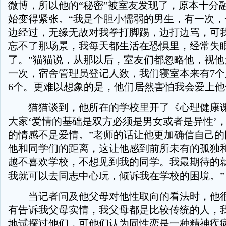
微博，所以他的“秘密”被室友发现了，原本十分
始变得紧张。“我是个胆小懦弱的男生，有一次，
边经过，无缘无故对我拳打脚踢，边打边骂，可
忘不了那场景，我每天都生活在恐惧里，经常失
了。”猫猫说，从那以后，室友们都忽略他，视他为
一次，宿舍管理员登记人数，我们寝室本来有7
6个。更难以想象的是，他们居然害怕我会爱上他
猫猫谈到，他所在的学校里开了《心理健康课
大家‘爱情的基础是双方必须是男女或者是异性’
的情感不是爱情。”老师的话让他更加确信自己的
他和同学们的距离，这让他感到前所未有的孤独和
越不喜欢学校，不想见到我的同学。我最期待的
我就可以去同志中心玩，倾诉我在学校的困境。”
当记者问及他父母对他性取向的看法时，他很
有告诉我父母实情，我父母都是比较传统的人，
地试探过他们，可他们认为同性恋是一种精神疾