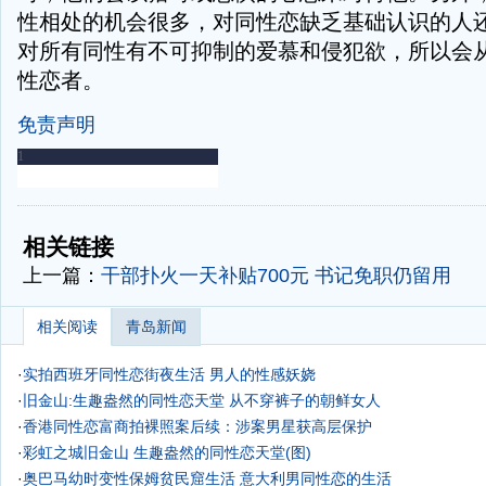
性相处的机会很多，对同性恋缺乏基础认识的人
对所有同性有不可抑制的爱慕和侵犯欲，所以会
性恋者。
免责声明
-
-
相关链接
上一篇：
干部扑火一天补贴700元 书记免职仍留用
相关阅读
青岛新闻
·
实拍西班牙同性恋街夜生活 男人的性感妖娆
·
旧金山:生趣盎然的同性恋天堂
从不穿裤子的朝鲜女人
·
香港同性恋富商拍裸照案后续：涉案男星获高层保护
·
彩虹之城旧金山 生趣盎然的同性恋天堂(图)
·
奥巴马幼时变性保姆贫民窟生活
意大利男同性恋的生活