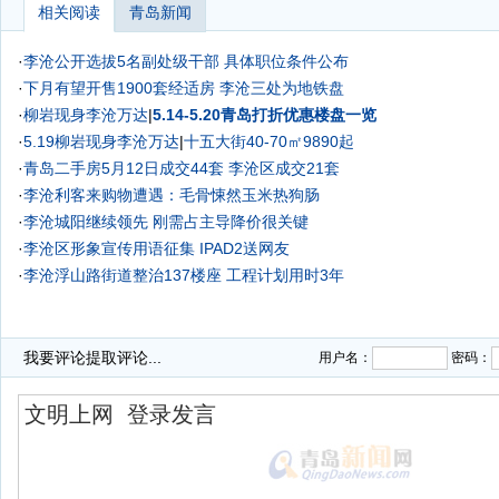
相关阅读
青岛新闻
·
李沧公开选拔5名副处级干部 具体职位条件公布
·
下月有望开售1900套经适房 李沧三处为地铁盘
·
柳岩现身李沧万达
|
5.14-5.20青岛打折优惠楼盘一览
·
5.19柳岩现身李沧万达
|
十五大街40-70㎡9890起
·
青岛二手房5月12日成交44套 李沧区成交21套
·
李沧利客来购物遭遇：毛骨悚然玉米热狗肠
·
李沧城阳继续领先 刚需占主导降价很关键
·
李沧区形象宣传用语征集 IPAD2送网友
·
李沧浮山路街道整治137楼座 工程计划用时3年
我要评论
提取评论...
用户名：
密码：