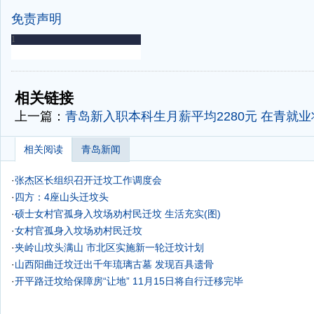
免责声明
-
-
相关链接
上一篇：
青岛新入职本科生月薪平均2280元 在青就
相关阅读
青岛新闻
·
张杰区长组织召开迁坟工作调度会
·
四方：4座山头迁坟头
·
硕士女村官孤身入坟场劝村民迁坟 生活充实(图)
·
女村官孤身入坟场劝村民迁坟
·
夹岭山坟头满山 市北区实施新一轮迁坟计划
·
山西阳曲迁坟迁出千年琉璃古墓 发现百具遗骨
·
开平路迁坟给保障房“让地” 11月15日将自行迁移完毕