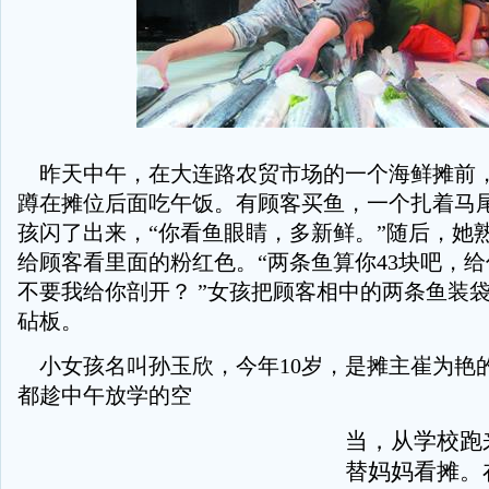
昨天中午，在大连路农贸市场的一个海鲜摊前
蹲在摊位后面吃午饭。有顾客买鱼，一个扎着马
孩闪了出来，“你看鱼眼睛，多新鲜。”随后，她
给顾客看里面的粉红色。“两条鱼算你43块吧，
不要我给你剖开？ ”女孩把顾客相中的两条鱼装
砧板。
小女孩名叫孙玉欣，今年10岁，是摊主崔为艳
都趁中午放学的空
当，从学校跑
替妈妈看摊。