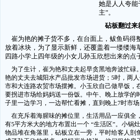
她是人人夸能
主”。
砧板翻过来
崔为艳的摊子货不多，在台面上，鲅鱼码得
放着冰块，为了显示新鲜，还覆盖着一缕缕海
四路小学上四年级的小女儿孙玉欣想出来的点
为了生计，崔为艳和丈夫起早贪黑地奔波忙碌。
艳的丈夫去城阳水产品批发市场进货；5时，两
市和大连路农贸市场摆摊。小玉欣自己做早饭，
要拐进市场给妈妈送一份饭。中午、晚上放学的
子里一边学习，一边帮忙看摊，直到晚上7时市场
在充斥着海腥味的摊位里，生活用品一应俱全
有5平方米大的地方布置出一个 “生活区”。小锅
物品堆在角落里，砧板立在一旁，平时给客人剖