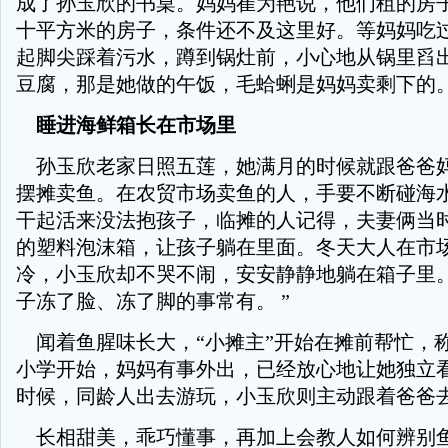
成了孙玉欣的书桌。妈妈崔为艳说，他们租的房
十平方米的房子，条件还不及这里好。等妈妈吃
起脚尖踩着污水，蹲到锅灶前，小心地从锅里舀
豆腐，那是她做的午饭，毛蛤蜊是妈妈卖剩下的
睡进海鲜箱长在市场里
孙玉欣老家日照五莲，她满月的时候就跟爸爸
摆摊卖鱼。在农贸市场卖鱼的人，手要不断碰海
干起活来没法抱孩子，临摊的人记得，夫妻俩当
的塑料泡沫箱，让孩子躺在里面。冬天大人在市
冷，小玉欣却不哭不闹，安安静静地躺在箱子里。
子冻了脸、冻了脚的事常有。 ”
闻着鱼腥味长大，“小摊主”开始在摊前帮忙，
小学开始，妈妈有事外出，已经放心地让她独立
时候，同龄人出去游玩，小玉欣则主动跟着爸爸
长相甜美，乖巧懂事，再加上会教人如何辨别