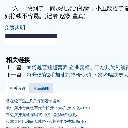
“六一”快到了，问起想要的礼物，小玉欣摇了
妈挣钱不容易。(记者 赵黎 董真)
免责声明
-
-
相关链接
上一篇：
面粉越普通越营养 企业卖精加工粉只为利润
下一篇：
每升便宜2毛加油站降价促销 下次降幅或更
相关阅读
青岛新闻
·
曾在轮下逃生5岁男孩陪母摆摊
·
最牛摆摊哥面包车走台阶开上天桥 技术惊人(图)
·
街边摆摊充值诈骗被识破 逃跑车碾论理人
·
少林寺哑巴和尚逛栈桥 坐地摆摊免费算命(图)