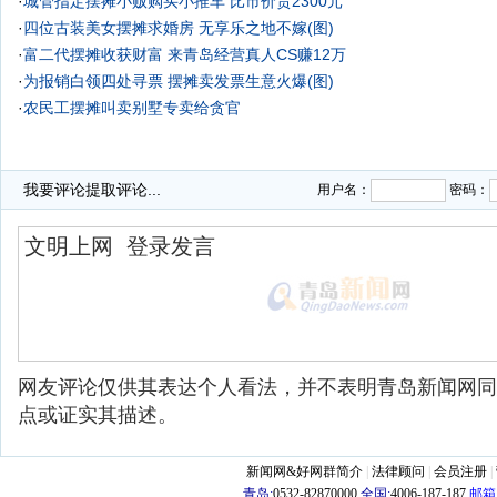
·
城管指定摆摊小贩购买小推车 比市价贵2300元
·
四位古装美女摆摊求婚房 无享乐之地不嫁(图)
·
富二代摆摊收获财富 来青岛经营真人CS赚12万
·
为报销白领四处寻票 摆摊卖发票生意火爆(图)
·
农民工摆摊叫卖别墅专卖给贪官
我要评论
提取评论...
用户名：
密码：
网友评论仅供其表达个人看法，并不表明青岛新闻网同
点或证实其描述。