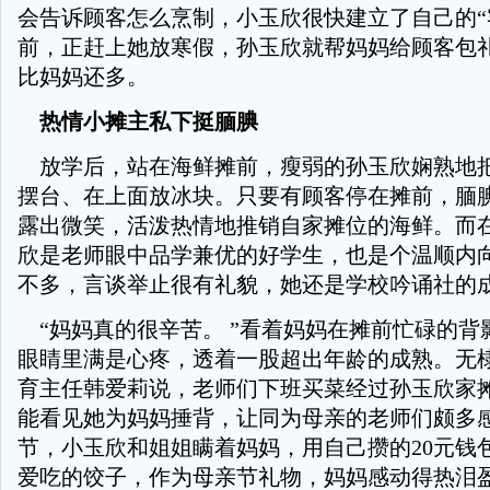
会告诉顾客怎么烹制，小玉欣很快建立了自己的“
前，正赶上她放寒假，孙玉欣就帮妈妈给顾客包
比妈妈还多。
热情小摊主私下挺腼腆
放学后，站在海鲜摊前，瘦弱的孙玉欣娴熟地
摆台、在上面放冰块。只要有顾客停在摊前，腼
露出微笑，活泼热情地推销自家摊位的海鲜。而
欣是老师眼中品学兼优的好学生，也是个温顺内
不多，言谈举止很有礼貌，她还是学校吟诵社的
“妈妈真的很辛苦。 ”看着妈妈在摊前忙碌的背
眼睛里满是心疼，透着一股超出年龄的成熟。无
育主任韩爱莉说，老师们下班买菜经过孙玉欣家
能看见她为妈妈捶背，让同为母亲的老师们颇多
节，小玉欣和姐姐瞒着妈妈，用自己攒的20元钱
爱吃的饺子，作为母亲节礼物，妈妈感动得热泪