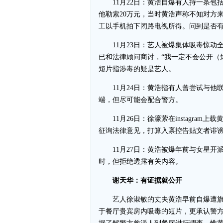
11月22日：黄浩自爆有人持一条包括
他勒索20万元，当时黄浩声称不知对方
工以手机拍下闭路电视所得。问到是否有
11月23日：艺人被爆集体吸毒惊动
已和法律顾问商讨，“我一定不会公开（
短片指涉毒的疑是艺人。
11月24日：黄浩指有人曾尝试与他
端，但尽可能会配合警方。
11月26日：徐濠萦在instagram
征询法律意见，打算入禀控告贴文者诽
11月27日：黄浩被爆年前与女星开
时，但拒绝透露有关内容。
谢天华：有证据就公开
艺人徐淑敏的丈夫黄浩早前自爆遭旗
于餐厅贵宾房内吸毒的短片，更承认警