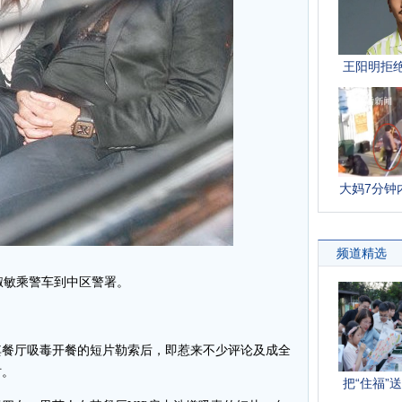
淑敏乘警车到中区警署。
餐厅吸毒开餐的短片勒索后，即惹来不少评论及成全
时。