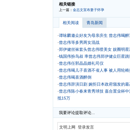
相关链接
上一篇：
金志文宣布妻子怀孕
相关阅读
青岛新闻
·
谭咏麟邀众好友为母亲庆生 曾志伟喝醉遭
·
曾志伟等多男两女混战
·
郑伊健丝袜套头曾志伟喷美女 娱圈明星
·
钱国伟扮鸟叔 率曾志伟郑伊健众巨星跳骑
·
曾志伟任郭晶晶婚礼司仪
·
曾志伟喝儿子喜酒不省人事 被人用轮椅推
·
曾志伟喝喜酒醉倒
·
曾志伟辞演日剧 婉拒日本政府颁发的最
·
曾志伟陈小春来青秀球技 嘉合置业杯中
抵15万
·
娱乐圈明星夫妻珍贵结婚照曝光 曾志伟
·
我要评论
提取评论...