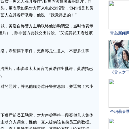
四女一男艺人在其餐厅VIP房内涉嫌吸毒的短片，向
来头，更表示如果对方再来电必定报警，但有指是其员
艺人在其餐厅吸毒，他说：“我觉得是的！”
全城，黄浩自称警方主动联络他协助调查，当时他表示
短片），除非警方要我交出片段。”又说其员工看过该
联络，希望摆平事件，更自称是生意人，不想多生事
上载黄浩照片，李璨琛太太留言向黄浩作出批评，黄浩指已
谤。
派对的照片，并见他现身湾仔警察总部，并逗留了六小
下餐厅前员工勒索，对方声称手持一段疑似艺人集体
方主动介入调查，惟他一直未提供该名前员工的数据。