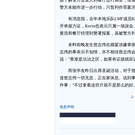
据了解警方曾派人到餐厅进行调查，惟
警方未能作进一步行动，只暂列作罪案
有消息指，去年本地乐队LMF成员Ke
开单据力证，Kevin也表示只属一场误
黄浩和餐厅经理到警署报案，虽被警方
未料前晚发生曾志伟在婚宴涉嫌掌掴
志伟的事表示不知情，亦不相信曾志伟
说：“香港是法治之区，如果有证据就应
而张学友昨日出席圣诞活动，对于曾志
道曾志伟一切无恙，正在家休息。说到
件事：“不过拿着这些片就不是那么的好
上
免责声明
-
-