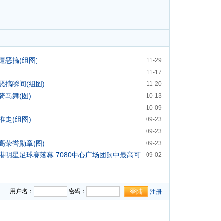
恶搞(组图)
11-29
11-17
恶搞瞬间(组图)
11-20
马舞(图)
10-13
10-09
走(组图)
09-23
09-23
高荣誉勋章(图)
09-23
港明星足球赛落幕 7080中心广场团购中最高可
09-02
清秀杜汶泽搞笑
09-22
用户名：
密码：
注册