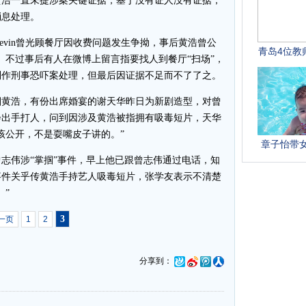
黄浩一直未提涉案关键证据，基于没有证人没有证据，
消息处理。
vin曾光顾餐厅因收费问题发生争拗，事后黄浩曾公
会。不过事后有人在微博上留言指要找人到餐厅“扫场”，
列作刑事恐吓案处理，但最后因证据不足而不了了之。
黄浩，有份出席婚宴的谢天华昨日为新剧造型，对曾
会出手打人，问到因涉及黄浩被指拥有吸毒短片，天华
该公开，不是耍嘴皮子讲的。”
伟涉“掌掴”事件，早上他已跟曾志伟通过电话，知
事件关乎传黄浩手持艺人吸毒短片，张学友表示不清楚
。”
3
一页
1
2
分享到：