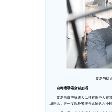
黄浩与徐
自称遭勒索全城热话
黄浩自爆声称遭人以持有圈中人在其
城热话，更一度现身警署并逗留达六小