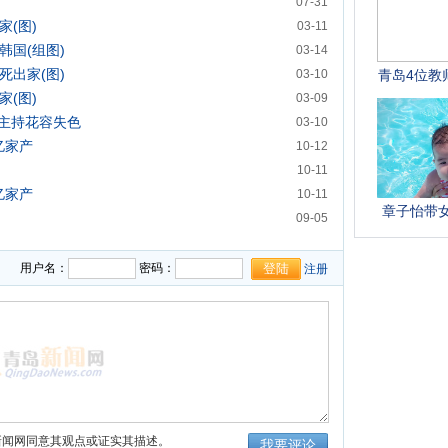
07-31
家(图)
03-11
韩国(组图)
03-14
死出家(图)
03-10
家(图)
03-09
主持花容失色
03-10
亿家产
10-12
10-11
亿家产
10-11
09-05
(图)
09-05
用户名：
密码：
注册
新闻网同意其观点或证实其描述。