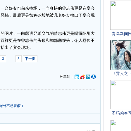
一众好友也前来捧场，一向爽快的曾志伟更是在宴会
的恶搞，最后更是如称砣般地被几名好友抬出了宴会现
的图片，一向颇讲兄弟义气的曾志伟更是喝得酩酊大
陈百祥更是在曾志伟的头顶和胸部塞馒头，令人忍俊不
友抬出了宴会现场。
...
3
8
下一页
分享到：
老外不感冒(图)