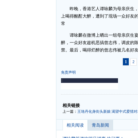
昨晚，香港艺人谭咏麟为母亲庆生，
上喝得酩酊大醉，遭到了现场一众好友
常
谭咏麟在微博上晒出一组母亲庆生宴
醉，一众好友趁机恶搞曾志伟，调皮的
禁。最后，喝得烂醉的曾志伟被几名好
1
2
免责声明
-
-
相关链接
上一篇：
王珞丹化身街头新娘 渴望中式爱情对
相关阅读
青岛新闻