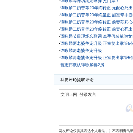
·
谭咏麟等潍坊踢足球赛 抢门票！
·
谭咏麟二奶苦等20年终转正 元配心死出
·
谭咏麟二奶苦等20年终坐正 甜蜜牵手游
·
谭咏麟二奶苦等20年终转正 前妻莎莉心
·
谭咏麟二奶苦等20年终转正 前妻心死出
·
谭咏麟节目现场忘歌词 牵手假装献吻女
·
谭咏麟两老婆争宠升级 正室复出掌管5
·
谭咏麟两老婆争宠升级
·
谭咏麟两老婆争宠升级 正室复出掌管5
·
曾志伟默认谭咏麟娶2房
·
谭咏麟公开二房身份 曾志伟作伴郎挺好友
我要评论
提取评论...
网友评论仅供其表达个人看法，并不表明青岛