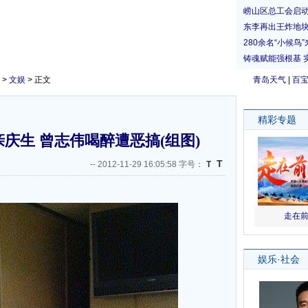
>
文娱
> 正文
青岛天气
|
百
庆生 曾志伟喝醉遭恶搞(组图)
T
--
2012-11-29 16:05:58 字号：
T