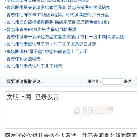
·
明星夫妻珍贵结婚照 曾志伟清秀杜汶泽搞笑
·
娱乐圈明星夫妻珍贵结婚照曝光 曾志伟清秀杜汶泽搞笑
·
曾志伟助阵7080广场团购启动
时代城高层9月1日开盘
·
曾志伟当众窥视嫩模酥胸 揭娱乐节目变态情色镜头(图)
·
曾志伟青岛PK白岩松毕福剑 “球”围观
·
曾志伟谈与干儿子姐弟恋前妻失控落泪 节目一度中断[高清大图]
·
曾志伟前妻默认母子恋：与干儿子关系近日才定
·
揭娱圈疯狂“母子恋” 曾志伟前妻恋上干儿子
·
曾志伟孙女照曝光
·
曾志伟前妻承认与干儿子相恋
我要评论
提取评论...
用户名：
密码：
网友评论仅供其表达个人看法，并不表明青岛新闻网同