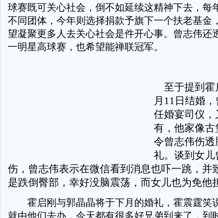
球赛既可关心社会，倒不如延续这精神下去，每
不同团体，今年则选择捐款予旗下一个扶老基金
望凝聚更多人去关心社会是件开心事。曾志伟还
一明星高球赛，也希望能禅联冠军。
至于提到霍启
月11日结婚
任婚宴司仪，
有，他家像古
令曾志伟伤透
礼。谈到女儿
伤，曾志伟表示在微信看到消息也吓一跳，并
是跌倒臀部，幸好没脑震荡，而女儿也为免他
霍启刚与郭晶晶将于下月的婚礼，霍震霆笑说
就由他们去办，今天都有很多好兄弟到来了，到时