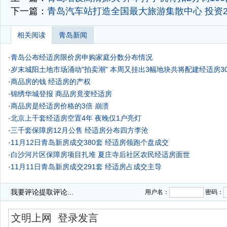
下一篇：
青岛汽车站打造全国最大旅游集散中心 投资2
相关阅读
青岛新闻
·
青岛公布经适房限价房申购家庭分数分布情况
·
岁末城阳土地市场涌动"拍卖潮" 本周又挂出3幅地块共将配建经适房30
·
商品房的钱 经适房的产权
·
锦绣华城登报 商品房竟变经适房
·
商品房是经适房价格的3倍 崩溃
·
北京上千套经适房空置4年 夜晚仅1户亮灯
·
三千套保障房12月公售 经适房分布四方李沧
·
11月12日青岛新房成交380套 经适房领跑个盘成交
·
白沙河片区保障房项目扎堆 夏庄寺后社区农民经适房面世
·
11月11日青岛新房成交291套 经适房占成交主导
·
我要评论
提取评论...
用户名：
密码：