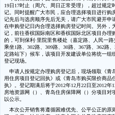
19日17时止（周六、周日正常受理），超过规定
记。同时提醒广大市民，应合理选择项目进行购
记先后与选房顺序先后无关，请广大市民避开申
在申购登记日内合理选择购房登记时间。另外，
记，前往香槟国际南区和香槟国际北区项目办理
的，可到保利·里院里售楼处（嘉定路、人民一路
乘坐1路、302路、309路、30路、367路、362路
定路站下）候车，该项目开发建设单位将统一组
登记现场。
申请人按规定办理购房登记后，现场领取《青
用住房项目登记回执》或《青岛市购买限价商品
执》。登记期满后将于2012年12月22日至2012年
房地资源网（）、青岛住房保障网（）分项目对
以公示。
本次公开销售将遵循困难优先、公平公正的原