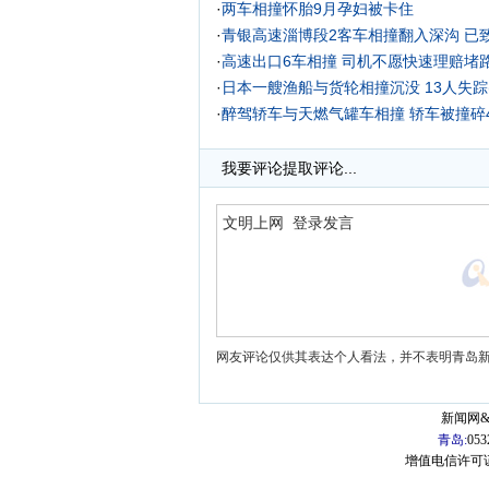
·
两车相撞怀胎9月孕妇被卡住
·
青银高速淄博段2客车相撞翻入深沟 已致
·
高速出口6车相撞 司机不愿快速理赔堵
·
日本一艘渔船与货轮相撞沉没 13人失踪(
·
醉驾轿车与天燃气罐车相撞 轿车被撞碎4
·
北京警车与出租车相撞 民警1人当场死
我要评论
提取评论...
网友评论仅供其表达个人看法，并不表明青岛