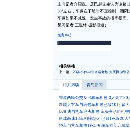
主向记者介绍说。居民赵先生认为该路
30°左右，车辆在下坡时不宜控制，而
车辆如果不减速，发生事故的概率很高。
见习记者 王世锋 摄影报道）
免责声明
-
-
相关链接
上一篇：
23岁小伙毕业当啃老族 为买网游装
相关阅读
青岛新闻
·
香港两辆公交及出租车相撞 3人死亡50人
·
新疆大客车与面包车相撞已致10死 多
·
比亚迪与货车迎头相撞 车头变形司机被
·
唐津高速18车相撞起火 已致1死近20人
·
轿车与货车相撞1死1伤 轿车前部几成薄