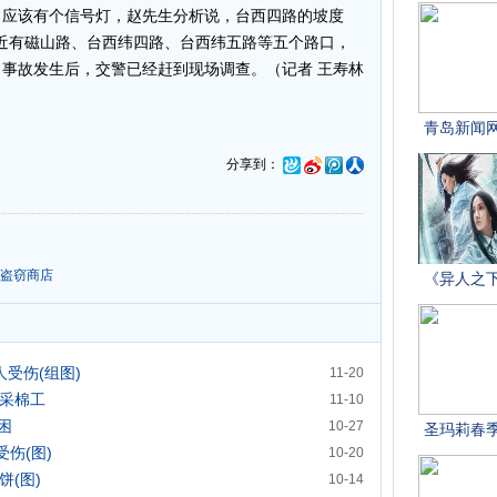
口应该有个信号灯，赵先生分析说，台西四路的坡度
附近有磁山路、台西纬四路、台西纬五路等五个路口，
事故发生后，交警已经赶到现场调查。（记者 王寿林
分享到：
备盗窃商店
受伤(组图)
11-20
为采棉工
11-10
困
10-27
受伤(图)
10-20
饼(图)
10-14