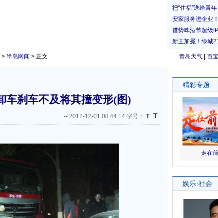
>
半岛网闻
> 正文
青岛天气
|
百
卸车刹车不及将其撞变形(图)
T
--
2012-12-01 08:44:14 字号：
T