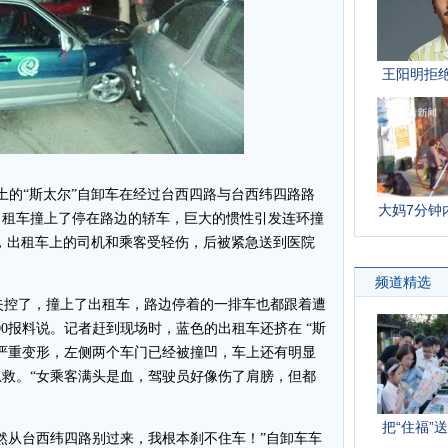
的“斯太尔”自卸车在经过台西四路与台西纬四路路
出租车撞上了停在路边的轿车，巨大的惯性引发连环撞
”，出租车上的司机和乘客受轻伤，后被紧急送到医院
失控了，撞上了出租车，路边停着的一排车也都跟着遭
000报料说。记者赶到现场时，蓝色的出租车还挤在 “斯
严重变形，左侧两个车门已经被撞凹，车上还有明显
救。“女乘客满头是血，驾驶员好像伤了肩膀，但都
从台西纬四路别过来，我根本刹不住车！”自卸车车