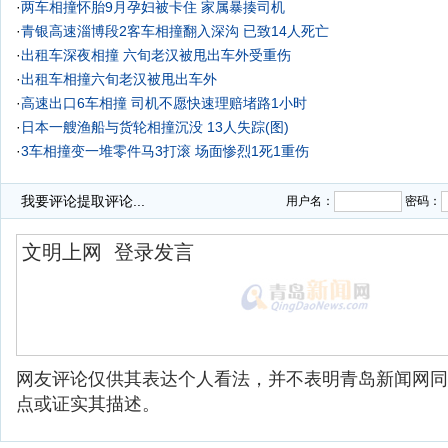
·
两车相撞怀胎9月孕妇被卡住 家属暴揍司机
·
青银高速淄博段2客车相撞翻入深沟 已致14人死亡
·
出租车深夜相撞 六旬老汉被甩出车外受重伤
·
出租车相撞六旬老汉被甩出车外
·
高速出口6车相撞 司机不愿快速理赔堵路1小时
·
日本一艘渔船与货轮相撞沉没 13人失踪(图)
·
3车相撞变一堆零件马3打滚 场面惨烈1死1重伤
·
我要评论
提取评论...
用户名：
密码：
网友评论仅供其表达个人看法，并不表明青岛新闻网同
点或证实其描述。