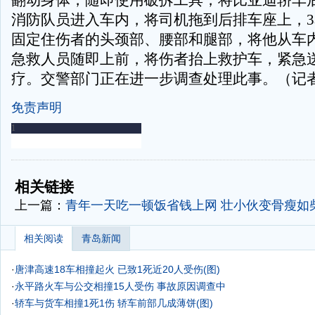
翻动身体，随即使用破拆工具，将比亚迪轿车
消防队员进入车内，将司机拖到后排车座上，
固定住伤者的头颈部、腰部和腿部，将他从车内
急救人员随即上前，将伤者抬上救护车，紧急
疗。交警部门正在进一步调查处理此事。（记
免责声明
-
-
相关链接
上一篇：
青年一天吃一顿饭省钱上网 壮小伙变骨瘦如
相关阅读
青岛新闻
·
唐津高速18车相撞起火 已致1死近20人受伤(图)
·
永平路火车与公交相撞15人受伤 事故原因调查中
·
轿车与货车相撞1死1伤 轿车前部几成薄饼(图)