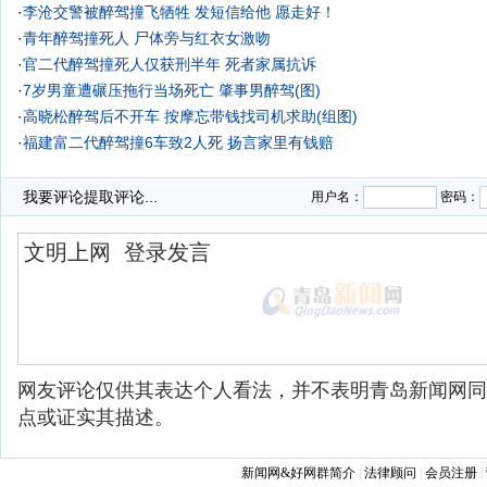
·
李沧交警被醉驾撞飞牺牲 发短信给他 愿走好！
·
青年醉驾撞死人 尸体旁与红衣女激吻
·
官二代醉驾撞死人仅获刑半年 死者家属抗诉
·
7岁男童遭碾压拖行当场死亡 肇事男醉驾(图)
·
高晓松醉驾后不开车 按摩忘带钱找司机求助(组图)
·
福建富二代醉驾撞6车致2人死 扬言家里有钱赔
·
俩蛋黄派下肚瞬间变醉驾 不喝酒也中招(组图)
我要评论
提取评论...
用户名：
密码：
网友评论仅供其表达个人看法，并不表明青岛新闻网同
点或证实其描述。