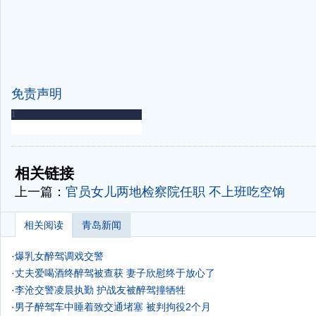
免责声明
-
-
相关链接
上一篇：
官员女儿两地检察院任职 不上班吃空饷
相关阅读
青岛新闻
·
爆乳女醉驾调戏交警
·
丈夫爱喝酒终醉驾被查获 妻子欣慰终于放心了
·
李沧交警凌晨执勤 护战友被醉驾撞牺牲
·
男子醉驾车中睡着致交通堵塞 被判拘役2个月