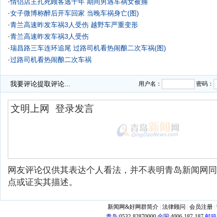
·
情侣店主扎死顾客逃十年 期间男遇车祸女被捕
·
女子微博称醉后开车回家 当晚车祸身亡(图)
·
青兰高速昨发车祸3人受伤 越野车严重变形
·
青兰高速昨发车祸3人受伤
·
瑞昌路三车连环追尾 过路司机看热闹酿二次车祸(图)
·
过路司机看热闹酿二次车祸
·
我要评论
提取评论...
用户名：
密码：
网友评论仅供其表达个人看法，并不表明青岛新闻网同
点或证实其描述。