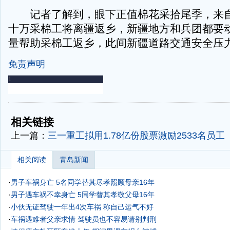
记者了解到，眼下正值棉花采拾尾季，来自
十万采棉工将离疆返乡，新疆地方和兵团都要
量帮助采棉工返乡，此间新疆道路交通安全压
免责声明
-
-
相关链接
上一篇：
三一重工拟用1.78亿份股票激励2533名员工
相关阅读
青岛新闻
·
男子车祸身亡 5名同学替其尽孝照顾母亲16年
·
男子遇车祸不幸身亡 5同学替其孝敬父母16年
·
小伙无证驾驶一年出4次车祸 称自己运气不好
·
车祸遇难者父亲求情 驾驶员也不容易请别判刑