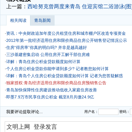
上一篇：
西哈努克曾两度来青岛 住迎宾馆二浴游泳(图
相关阅读
青岛新闻
·
资讯：中央财政追加年度公共租赁住房和城市棚户区改造专项资金
·
2012年第一批经济适用住房和限价商品住房公开销售登记情况公示
·
住房“得房率”你真的明白吗? 并非是越高越好
·
三沙基建密集启动 公用住房开工解干部住房难
·
详解：青岛住房公积金贷款额度如何计算
·
个人住房公积金贷款你能申请到多少? 记者教您如何计算
·
详解：青岛个人住房公积金贷款额度如何计算 记者为您答疑解惑
·
独家授权:青岛经济适用住房和限价商品住房预销售公告
·
青岛加快保障性住房建设推动低收入家庭住房改善
·
即墨7.9万市民享住房公积金 截至8月共缴24.9亿
·
抛弃摇号改计分配售 市民热议住房分配
我要评论
提取评论...
用户名：
密码：