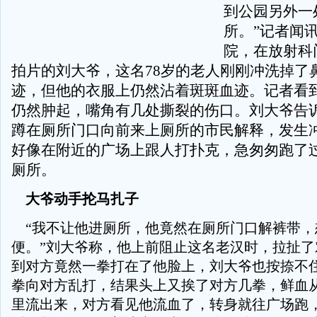
到公园另外一
所。”记者闻
院，在放射科
拍片的刘大爷，这名78岁的老人刚刚冲洗掉了
迹，但他的衣服上仍然沾着斑斑血迹。记者看
仍然肿起，嘴角有几处撕裂的伤口。刘大爷告
蹲在厕所门口向前来上厕所的市民解释，发生
好像在附近的广场上跟人打扑克，急匆匆跑了
厕所。
大爷动手抡马扎子
“我不让他进厕所，他竟然在厕所门口解裤带，
便。”刘大爷称，他上前阻止这名老汉时，拉扯了
到对方竟然一拳打在了他脸上，刘大爷也按捺不
拳向对方乱打，结果头上又挨了对方几拳，鲜血
里流出来，对方看见他流血了，转身就往广场跑