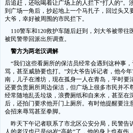
后追赶，还吆喝着让广场上的人拦下“打人的”。
到广场一角后，抄起地上一个马扎子，回过头又
大爷，幸好被周围的市民拦下。
110警车和120救护车随后赶到，刘大爷被带往
被民警带回派出所调查。
警方为两老汉调解
“我们这些看厕所的保洁员经常会遇到这种事，
骂，甚至威胁要也打。”刘大爷告诉记者，他今年
南，儿子在潍坊，现在孤身一人在青岛，平时要
还要负责厕所周边保洁，但广场上很多市民并不
经常随地乱丢垃圾，浪费厕纸和自来水，甚至在
后，还拍门要求他开门上厕所。有时他提醒要注
会招来辱骂甚至拳脚。
昨天下午记者联系了市北区公安分局，民警告
人的老汉也已是68岁“高龄”了，他的身上也有伤