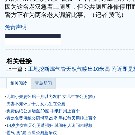
因为这名老汉急着上厕所，但公共厕所维修停用
警方正在为两名老人调解此事。（记者 黄飞）
免责声明
-
-
相关链接
上一篇：
工地挖断燃气管天然气喷出10米高 附近即是
相关阅读
青岛新闻
·
无知小夫妻怀胎十月以为发胖 女儿生在公厕(图)
·
夫妻不知怀胎十月女儿生在公厕
·
免费供纸公厕增至29座 手纸日用上百个
·
青岛免费供纸公厕增至29座 手纸每天用掉上百个
·
14岁少女白天公厕遭强奸 其间有人询问未呼救
·
霸气"厕"漏 五星公厕惹争议