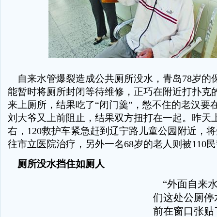
自来水管爆裂造成公共厕所没水，青岛78岁的
能暂时将厕所封闭等待维修，正巧在附近打扑克
来上厕所，结果吃了“闭门羹”，憋不住的老汉要
刘大爷又上前阻止，结果双方扭打在一起。昨天上午
右，120救护车紧急赶到辽宁路儿童公园附近，
往市立医院治疗，另外一名68岁的老人则被110
厕所没水挡住如厕人
“外面自来水
们这处公厕停
前在窗口张贴