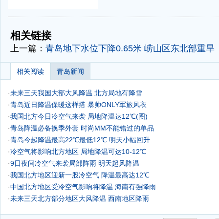
-
-
相关链接
上一篇：
青岛地下水位下降0.65米 崂山区东北部重旱
相关阅读
青岛新闻
·
未来三天我国大部大风降温 北方局地有降雪
·
青岛近日降温保暖这样搭 暴帅ONLY军旅风衣
·
我国北方今日冷空气来袭 局地降温达12℃(图)
·
青岛降温必备换季外套 时尚MM不能错过的单品
·
青岛今起降温最高22℃最低12℃ 明天小幅回升
·
冷空气将影响北方地区 局地降温可达10-12℃
·
9日夜间冷空气来袭局部阵雨 明天起风降温
·
我国北方地区迎新一股冷空气 降温最高达12℃
·
中国北方地区受冷空气影响将降温 海南有强降雨
·
未来三天北方部分地区大风降温 西南地区降雨
·