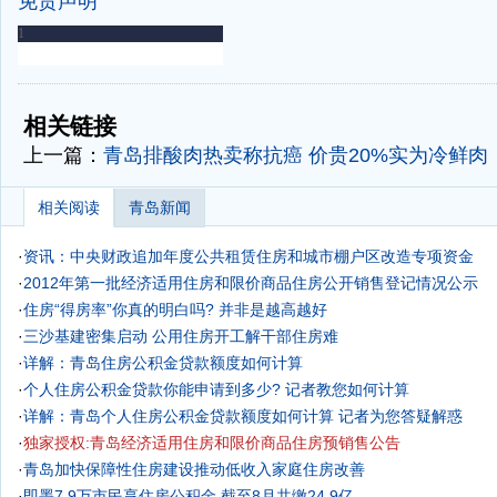
免责声明
-
-
相关链接
上一篇：
青岛排酸肉热卖称抗癌 价贵20%实为冷鲜肉
相关阅读
青岛新闻
·
资讯：中央财政追加年度公共租赁住房和城市棚户区改造专项资金
·
2012年第一批经济适用住房和限价商品住房公开销售登记情况公示
·
住房“得房率”你真的明白吗? 并非是越高越好
·
三沙基建密集启动 公用住房开工解干部住房难
·
详解：青岛住房公积金贷款额度如何计算
·
个人住房公积金贷款你能申请到多少? 记者教您如何计算
·
详解：青岛个人住房公积金贷款额度如何计算 记者为您答疑解惑
·
独家授权:青岛经济适用住房和限价商品住房预销售公告
·
青岛加快保障性住房建设推动低收入家庭住房改善
·
即墨7.9万市民享住房公积金 截至8月共缴24.9亿