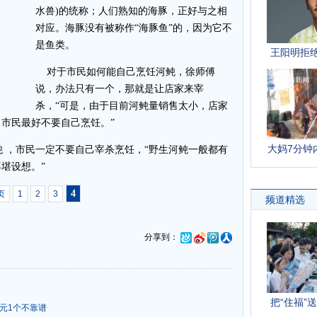
水兽)的统称；人们熟知的海豚，正好与之相
对应。海豚没有被称作“海豚鱼”的，因为它不
是鱼类。
对于市民如何能自己烹饪河鲀，徐师傅
说，办法只有一个，那就是让店家来宰
杀，“可是，由于目前河鲀量销售太小，店家
市民最好不要自己烹饪。”
 ，市民一定不要自己宰杀烹饪，“野生河鲀一般都有
堪设想。”
4
页
1
2
3
分享到：
0元1个不靠谱