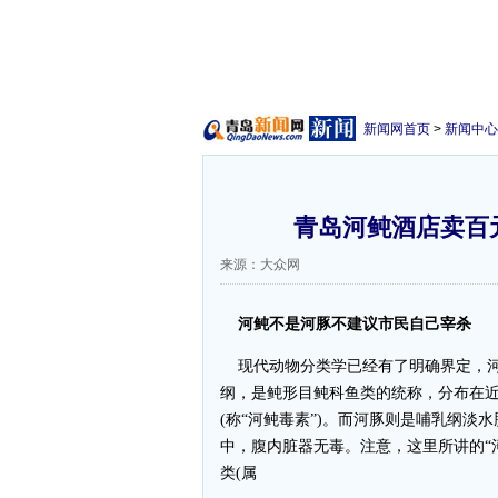
新闻网首页
>
新闻中心
青岛河鲀酒店卖百元
来源：大众网
河鲀不是河豚不建议市民自己宰杀
现代动物分类学已经有了明确界定，河
纲，是鲀形目鲀科鱼类的统称，分布在
(称“河鲀毒素”)。而河豚则是哺乳纲
中，腹内脏器无毒。注意，这里所讲的“
类(属