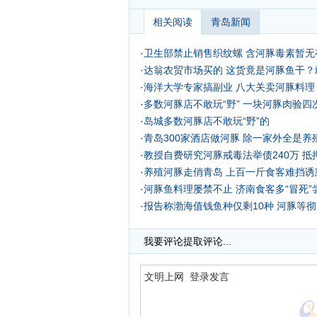
相关阅读
青岛新闻
·
卫生部禁止销售织纹螺 含河豚毒素暂无
·
达翁农贸市场买的 这货竟是河豚鱼干？
·
海洋大学专家搞副业 八大关卖河豚料理
·
多数河豚店不敢玩“野” 一块河豚肉验四
·
岛城多数河豚店不敢玩“野”的
·
青岛300家酒店做河豚 除一家外全是养
·
教授自费研究河豚戒毒法举债240万 抵
·
养殖河豚走俏青岛 上百一斤食客难挡诱
·
河豚鱼料理屡禁不止 济南食客多“冒死”
·
报告称渤海值钱鱼种仅剩10种 河豚等
·
我要评论
提取评论...