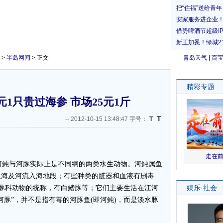
>
半岛网闻
> 正文
青岛天气
|
百
1只贵过海参 市场25元1斤
T
--
2012-10-15 13:48:47 字号：
T
鲀与河豚实际上是不同纲的两类水生动物。河鲀属鱼
近海及河流入海地段；有些种类的脏器和血液有剧毒
淡水豚科动物的统称，有白鳍豚等；它们主要生活在江河
河豚”，并不是指有毒的河豚鱼(即河鲀)，而是淡水豚