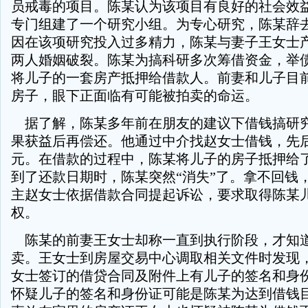
员戒毒的项目。陈某认为该项目有良好的社会效
专门组建了一个研究小组。为专心研究，陈某辞
因在该项研究投入过多精力，陈某与妻子王女士
两人婚姻破裂。陈某为搞科研多次筹借资金，举债
将儿子的一套房产抵押给借款人。前妻和儿子目
房子，眼下正面临有可能被拍卖的命运。
据了解，陈某多年前在朋友的建议下借钱搞研
果获益后再偿还。他通过中介找赵女士借钱，先后
元。在借款的过程中，陈某将儿子的房子抵押给
到了还款日期时，陈某突然“消失”了。拿不回钱
主赵女士依据借款合同提起诉讼，要求取得陈某
权。
陈某的前妻王女士却称一直到执行阶段，才知
卖。王女士到房屋交易中心调取相关文件时发现
女士签订的借贷合同及附件上有儿子的签名和身
怀疑儿子的签名和身份证可能是陈某为达到借钱