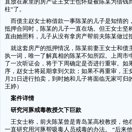
直放在家里的房产证王女士也怀疑被陈某为借钱而
柱”了。
而债主赵女士称借款一事陈某的儿子是知情的
抵押合同时，陈某的儿子一直在场。但王女士坚
直由她照料，儿子从没有拿房产帮前夫陈某做过
就这套房产的抵押情况，陈某前妻王女士和债
执一词，唯一了解真相的陈某不知所踪。上周市
了一次听证会，将于下周确定是否进行重审。如
序，赵女士将延期拿到欠款；如果不再重审，王
月21日进行拍卖，到时她和儿子将面临无家可归
王婷）
案件详情
研究河豚戒毒教授欠下巨款
王女士称，前夫陈某曾是青岛某高校教授，他
一直研究用河豚帮吸毒人员戒毒的办法。 “后来