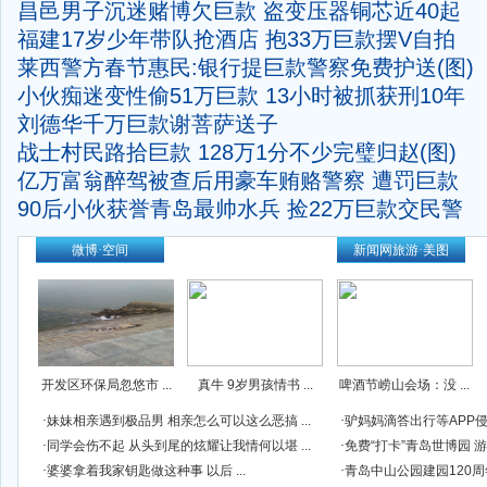
昌邑男子沉迷赌博欠巨款 盗变压器铜芯近40起
福建17岁少年带队抢酒店 抱33万巨款摆V自拍
莱西警方春节惠民:银行提巨款警察免费护送(图)
小伙痴迷变性偷51万巨款 13小时被抓获刑10年
刘德华千万巨款谢菩萨送子
战士村民路拾巨款 128万1分不少完璧归赵(图)
亿万富翁醉驾被查后用豪车贿赂警察 遭罚巨款
90后小伙获誉青岛最帅水兵 捡22万巨款交民警