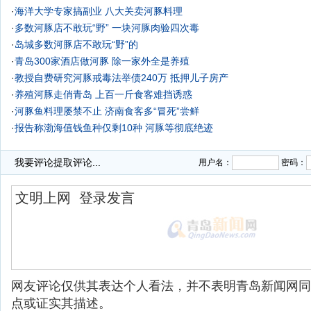
·
海洋大学专家搞副业 八大关卖河豚料理
·
多数河豚店不敢玩“野” 一块河豚肉验四次毒
·
岛城多数河豚店不敢玩“野”的
·
青岛300家酒店做河豚 除一家外全是养殖
·
教授自费研究河豚戒毒法举债240万 抵押儿子房产
·
养殖河豚走俏青岛 上百一斤食客难挡诱惑
·
河豚鱼料理屡禁不止 济南食客多“冒死”尝鲜
·
报告称渤海值钱鱼种仅剩10种 河豚等彻底绝迹
·
我要评论
提取评论...
用户名：
密码：
网友评论仅供其表达个人看法，并不表明青岛新闻网同
点或证实其描述。