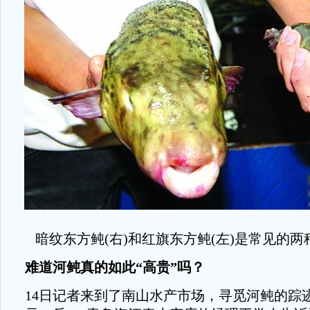
暗纹东方鲀(右)和红旗东方鲀(左)是常见的
难道河鲀真的如此“高贵”吗？
14日记者来到了南山水产市场，寻觅河鲀的踪迹