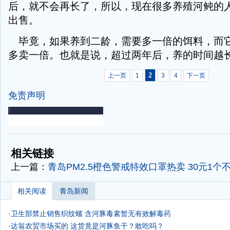
后，就不会再长了，所以，现在很多养殖河鲀的
出售。
毕竟，如果养到二龄，需要多一倍的饵料，而
多卖一倍。也就是说，超过两年后，养的时间越长
2
上一页
1
3
4
下一页
免责声明
-
-
相关链接
上一篇：
青岛PM2.5橙色警戒特效口罩热卖 30元1个
相关阅读
青岛新闻
·
卫生部禁止销售织纹螺 含河豚毒素暂无有效解毒药
·
达翁农贸市场买的 这货竟是河豚鱼干？敢吃吗？