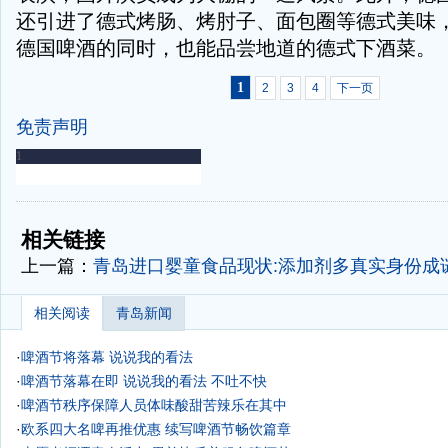
还引进了德式烤肠、烤肘子、面包圈等德式美味
德国啤酒的同时，也能品尝地道的德式下酒菜。
1
2
3
4
下一页
免责声明
-
-
相关链接
上一篇：
青岛进口婴童食品现状:添加剂多真实身份成谜
相关阅读
青岛新闻
·
啤酒节将落幕 说说我的看法
·
啤酒节落幕在即 说说我的看法 不吐不快
·
啤酒节秩序保障人员体味酸甜苦辣乐在其中
·
欧系四大名啤再推优惠 续写啤酒节畅饮篇章