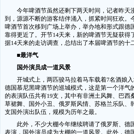
今年啤酒节虽然还剩下两天时间，记者昨天漫
到，源源不断的游客结伴涌入，抓紧时间狂欢。
啤酒节首次移到广场上举办，举办地和形式跟德
靠得更近了。开节14天来，新的啤酒节无疑获得
据14天来的走访调查，总结出了本届啤酒节的十
■最洋气
国外演员成一道风景
开城式上，两匹骏马拉着马车载着7名酒娘入
德国慕尼黑啤酒节的巡城模式，这是第一个洋气
的表演队伍共有19支，其中有非洲土风舞、巴西
草裙舞、国外小丑、俄罗斯风情、苏格兰乐队、
支国外演出队伍，规模为历年之最。
此外，不少大棚今年继续聘请了俄罗斯、德国
表演，国外演员成为大棚的一道风景。此外，德