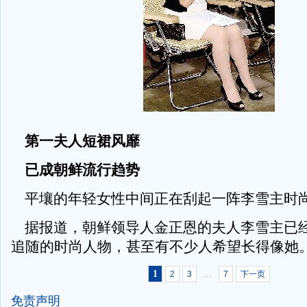
第一夫人短裙风靡
已成朝鲜流行趋势
平壤的年轻女性中间正在刮起一阵李雪主时
据报道，朝鲜领导人金正恩的夫人李雪主已
追随的时尚人物，甚至有不少人希望长得像她
1
...
2
3
7
下一页
免责声明