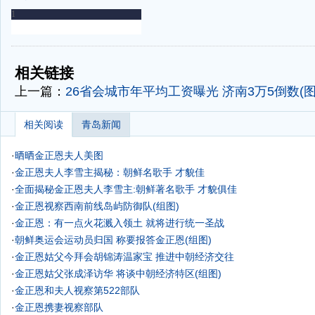
-
-
相关链接
上一篇：
26省会城市年平均工资曝光 济南3万5倒数(图
相关阅读
青岛新闻
·
晒晒金正恩夫人美图
·
金正恩夫人李雪主揭秘：朝鲜名歌手 才貌佳
·
全面揭秘金正恩夫人李雪主:朝鲜著名歌手 才貌俱佳
·
金正恩视察西南前线岛屿防御队(组图)
·
金正恩：有一点火花溅入领土 就将进行统一圣战
·
朝鲜奥运会运动员归国 称要报答金正恩(组图)
·
金正恩姑父今拜会胡锦涛温家宝 推进中朝经济交往
·
金正恩姑父张成泽访华 将谈中朝经济特区(组图)
·
金正恩和夫人视察第522部队
·
金正恩携妻视察部队