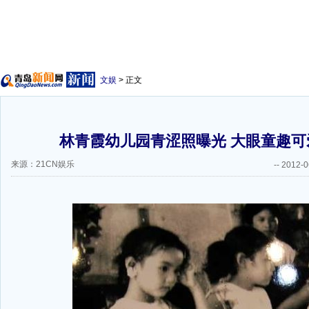
文娱
> 正文
林青霞幼儿园青涩照曝光 大眼童趣可爱
来源：21CN娱乐
--
2012-0