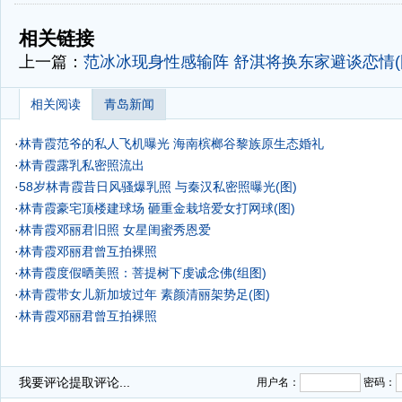
-
-
相关链接
上一篇：
范冰冰现身性感输阵 舒淇将换东家避谈恋情(
相关阅读
青岛新闻
·
林青霞范爷的私人飞机曝光
海南槟榔谷黎族原生态婚礼
·
林青霞露乳私密照流出
·
58岁林青霞昔日风骚爆乳照 与秦汉私密照曝光(图)
·
林青霞豪宅顶楼建球场 砸重金栽培爱女打网球(图)
·
林青霞邓丽君旧照 女星闺蜜秀恩爱
·
林青霞邓丽君曾互拍裸照
·
林青霞度假晒美照：菩提树下虔诚念佛(组图)
·
林青霞带女儿新加坡过年 素颜清丽架势足(图)
·
林青霞邓丽君曾互拍裸照
我要评论
提取评论...
用户名：
密码：