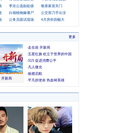
娘
李沧公选副处级
银座家居关门
逝
白领植物嫁僵尸
公交剪刀手出没
袍
公务员面试现场
4月房价跌幅大