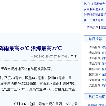
青岛天气
|
百
每日推荐
雨最高33℃ 沿海最高27℃
·[
青岛新闻
]
省
·[
青岛新闻
]
鲁
T
--
2012-05-28 07:57:34 字号：
T
·[
青岛新闻
]
四
·[
青岛新闻
]
胶
天我市局部地区仍有阵雨或雷阵雨。
·[
国际国内
]
援
·[
国际国内
]
东
度2.4毫米、即墨14.7毫米、胶州0.1毫米、莱
·[
文娱新闻
]
央
平度的崔召镇23.6毫米，雷雨地区雷雨时阵风7级。
·[
文娱新闻
]
冯
气温市区17.3℃，最高气温28.2℃，郊区最低气温
热门关键词
9℃到31.6℃之间，最低出现在莱西15.5℃，最
鲁若晴赴京治