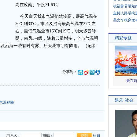
高在胶南、平度31.6℃。
祝福鲁若晴姑
主持人路瑛病
今天白天我市气温仍然较高，最高气温在
美女车模穿龙
30℃到33℃，市区及沿海最高气温在27℃左
右，最低气温全市16℃到19℃，明天多云转
阴，南风3-4级，随着云量增多，全市气温明
及沿海一带有时有雾。后天我市阴有阵雨。 （记者
分享到：
气温稍降
用户名：
密码：
注册