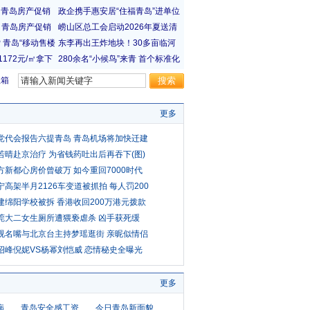
宝箱
更多
党代会报告六提青岛 青岛机场将加快迁建
若晴赴京治疗 为省钱药吐出后再吞下(图)
方新都心房价曾破万 如今重回7000时代
宁高架半月2126车变道被抓拍 每人罚200
建绵阳学校被拆 香港收回200万港元拨款
莞大二女生厕所遭猥亵虐杀 凶手获死缓
视名嘴与北京台主持梦瑶逛街 亲昵似情侣
绍峰倪妮VS杨幂刘恺威 恋情秘史全曝光
更多
病
青岛安全感工资
今日青岛新面貌