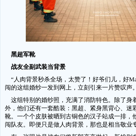
黑超军靴
战友全副武装当背景
“人肉背景秒杀全场，太赞了！好爷们儿，好Ma
闯的这组婚纱一发到网上，立刻引来一片赞叹声
这组特别的婚纱照，充满了消防特色。除了身
外，他们还有一套酷装：黑超、紧身黑背心、迷
靴。一个个皮肤被晒到古铜色的汉子站成一排，
闯队友。即便只是做人肉背景，那也是相当敬业