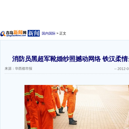
国内国际
> 正文
消防员黑超军靴婚纱照撼动网络 铁汉柔情当
来源：华西都市报
--
2012-0