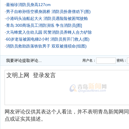
·
最袖珍消防员身高127cm
·
男子自称孙悟空裸身跳桥 消防员扮唐僧劝下(图)
·
小港码头油船起大火 消防员遇险险被困驾驶舱
·
青岛:300商场员工消防演练 争当消防员[图]
·
大马蜂窝入住幼儿园 民警消防员养蜂人合力铲除
·
60岁老翁被困电梯2小时 消防员剪开门救人(图)
·
消防员救助跌落铁轨男子 双双被撞殒命(组图)
我要评论
提取评论...
用户名：
密码：
网友评论仅供其表达个人看法，并不表明青岛新闻网同
点或证实其描述。