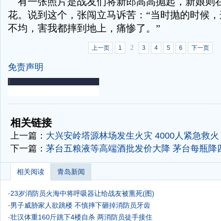
有一张照片是战友们将新郎高高抛起，新娘则
花。说到这个，张闯立马诉苦：“当时抛的时候，
不均，害我都摔到地上，痛惨了。”
2
上一页
1
3
4
5
6
下一页
免责声明
-
-
相关链接
上一篇：
大兴安岭塔源林场发生火灾 4000人紧急救火
下一篇：
茅台五粮液等高端酒批发价大降 茅台每瓶降
相关阅读
青岛新闻
·
23岁消防员火海中将呼吸器让给战友被熏死(图)
·
男子威胁家人欲跳楼 不慎摔下砸掉消防员牙齿
·
壮汉体重160斤跳下4楼自杀 两消防员徒手接住