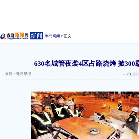
半岛网闻
> 正文
630名城管夜袭4区占路烧烤 掀300
来源：青岛早报
--
2012-0