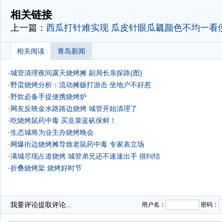
-
相关链接
上一篇：
西瓜打针难实现 瓜皮针眼瓜瓤颜色不均一看
相关阅读
青岛新闻
·
城管清理夜间露天烧烤摊 副局长亲探路(图)
·
野蛮烧烤分析：流动摊贩打游击 坐地户不好惹
·
野炊必备手提便携烧烤炉
·
网友反映金水路路边烧烤 城管开始清理了
·
吃烧烤鼠药中毒 买韭菜蓝矾保鲜！
·
生态城将为业主办烧烤晚会
·
网爆街边烧烤摊导致老鼠药中毒 专家表立场
·
满城尽现占道烧烤 城管弟兄还不速速出手 很纠结
·
折叠烧烤架 烧烤好时节
我要评论
提取评论...
用户名：
密码：